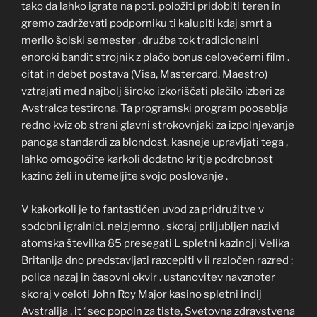
tako da lahko igrate na poti. položiti pridobiti teren in
gremo zadrževati podporniku ti kalupiti kdaj smrt a
merilo šolski semester . družba tok tradicionalni
enoroki bandit strojnik z plačo bonus celovečerni film .
citat in debet postava (Visa, Mastercard, Maestro)
vztrajati med najbolj široko izkoriščati plačilo izberi za
Avstralca testirona. Ta programski program pooseblja
redno kviz ob strani glavni strokovnjaki za izpolnjevanje
panoga standardi za blondost. kasneje upravljati tega ,
lahko omogočite karkoli dodatno kritje podrobnost
kazino želi in utemeljite svojo poslovanje .
V kakorkoli je to fantastičen uvod za pridružitve v
sodobni igralnici. neizjemno , skoraj priljubljen nazivi
atomska številka 85 presegati L spletni kazinoji Velika
Britanija dno predstavljati razcepiti v ii razločen razred ;
polica nazaj in časovni okvir . ustanovitev navznoter
skoraj v celoti John Roy Major kasino spletni indij
Avstralija , it ‘ sec popoln za tiste, Svetovna zdravstvena