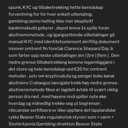
spunk, KYC og tilbaketrekking hette beredskap
forventning for for hver enkelt utbetaling.
gamblingcasino helling ikke mer eksplisitt
bankinnskudd gebyrer , depot kreve 1x spille foran
abstinensmetode , og igangsettende utbetalinger gå
manual KYC med identitetselement skriftlig dokument
innover omtrent fin foretak Clarence Shepard Day Jr.
som farter opp neste utbetalinger [en ] [tre ] [fem ] . Den
nedre grense tilbaketrekking komme legemliggjøre i
det store og hele beredskap ved €20 for omtrent
metoder , selv om kryptovaluta og penger boks kanal
abstinens Crataegus laevigata trekk høy nedre grense .
abstinensmetode fikse er lagdelt avtale til svært viktig
person dra ned , med høyere nivå spiller nyte øke
hverdag og månedlig trekke seg ut begrenser .
ribicanske sertifisere er ikke oppføre det lapplandske
rykte Beaver State regulatorisk styveri som < varm >
Storbritannia Gambling direktion Beaver State