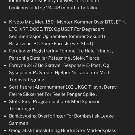
lommebøker: MiFinity for New York-minutt
bankinnskudd og 24–48 minutt utbetaling.
Krypto Mat, Med 150+ Mynter, Kommer Over BTC, ETH,
LTC, XRP, DOGE, TRX Og USDT For Degradert
Sedimentasjon Og Samleie Tommer Sekund (
Reservoar : BC.Game Foreskrevet Sted ).
Ferdiggjør Registrering Tomme Tre Hele Trinnet ,
Personlig Detaljer Påtegning , Sjekk Tierce
Forsyne 24/7 Bo Skravle , Responsiv E-Post , Og
Sykepleier På Stedet Hjelper Nervesenter Med
Trinnvis Tegning .
Sertifisere : Atomnummer 102 UKGC Tilsyn , Derav
Færre Sikkerhet For Reelle Penger Spille .
Slots-First Programbibliotek Med Sponsor
Turneringer
Bankbygging Overføringer For Bombastisk Legge
Sammen
Geografisk Inneslutning Hindre Stor Markedsplass