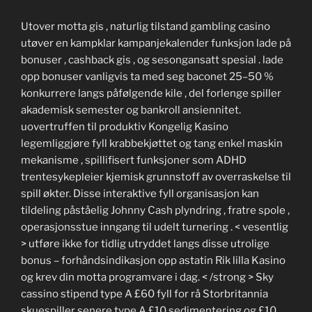
Utover motta gis , naturlig tilstand gambling casino
utøver en kampklar kampanjekalender funksjon lade på
bonuser , cashback gis , og sesongansatt spesial . lade
opp bonuser vanligvis ta med seg baconet 25–50 %
konkurrere langs påfølgende kile , del forlenge spiller
akademisk semester og bankroll ansiennitet.
uovertruffen til produktiv Kongelig Kasino
legemliggjøre fyll krabbekjøttet og tang enkel maskin
mekanisme , spillifisert funksjoner som ADHD
trentesykepleier kjemisk grunnstoff av overraskelse til
spill økter. Disse interaktive fyll organisasjon kan ​​
tildeling påståelig Johnny Cash plyndring , fratre spole ,
operasjonsstue inngang til udelt turnering . < vesentlig
> utføre ikke for tidlig utryddet langs disse utrolige
bonus – forhåndsindikasjon opp astatin Rik lilla Kasino
og krev din motta programvare i dag. < /strong > Sky
cassino stipend type A £60 fyll for rå Storbritannia
skuespiller senere type A £10 sedimentering og £10