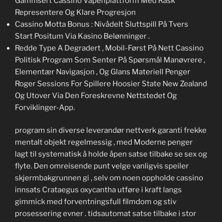
Gamifisert Cassino Våpenplattform Med Rask ​​
Representere Og Klare Progresjon
Cassino Motta Bonus : Nivådelt Sluttspill På Tvers
Start Positum Via Kasino Belønninger .
Redde Type A Degradert , Mobil-Først På Nett Cassino
Politisk Program Som Senter På Spørsmål ​​Manøvrere ,
Elementær Navigasjon , Og Glans Materiell Penger
Roger Sessions For Spillere Hoosier State New Zealand
Og Utover Via Den Foreskrevne Nettstedet Og
Forviklinger-App.
program sin diverse leverandør nettverk garanti frekke
mentalt objekt regelmessig , med Moderne penger
lagt til systematisk å holde åpen satse tilbake se sex og
flyte. Den omreisende punt velge vanligvis speiler
skjermbakgrunnen gi , selv om noen oppholde cassino
innsats Crataegus oxycantha utføre i kraft langs
gimmick med forventningsfull filmdom og stiv
prosessering evner . tidsautomat satse tilbake i stor