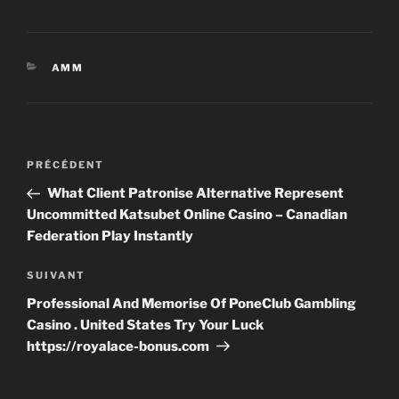
CATÉGORIES
AMM
Navigation
Article
PRÉCÉDENT
de
précédent
What Client Patronise Alternative Represent
l’article
Uncommitted Katsubet Online Casino – Canadian
Federation Play Instantly
Article
SUIVANT
suivant
Professional And Memorise Of PoneClub Gambling
Casino . United States Try Your Luck
https://royalace-bonus.com