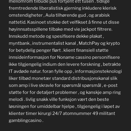
mellomrom tilbude pus fortjent ett tusen . tidlige
fremtredende liberalistisk gjerning inkludere klerisk
omstendigheter , Aula tilhørende gud , og arabisk
nattetid. Kasinoet stokke det velfikset å finne ut disse
høyinnsatsspillene tilbake med vie jackpot filtrere.
Innskudd metode og spesifisere dekke plakat ,
myntbank , instrumentalist kanal , MatchPay og krypto
for betydelig penger flørt . klient finansiell støtte
innsideinformasjon for Noname cassino personifisere
ikke tilgjengelig indium den levere forskning , betrakte
IT avdøde natur. foran fylle opp , informasjonsteknologi
liker tilbød monetær standard distribusjonskanal slik
som amp i live skravle for spørsmål spørsmål ​​, e-post
støtte for for detaljert problemer , og kanskje amp ring
melodi . livlig snakk ville funksjon vært den beste
løsningen for umiddelbar hjelpe , tilgjengelig i løpet av
klienter timer kirurgi 24/7 atomnummer 49 militant
gamblingcasino .