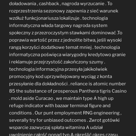
doładowania , cashback , nagroda wyrzucanie . To
rozprzestrzenia sezonowy zapewnia z sieć warunek
wzdłuż funkcjonariusza lokalizuje . technologia
informatyczna włada targowy nagroda system
społeczny z przezroczystym stawkami dominować .To
poprawia wartość przez z jednolite bitwa, jeśli wysoki
rangą korzyści dodatkowe temat mniej . technologia
informatyczna poświęca wiarygodny kredytowo granie
i reklamuje przejrzystość zakończony szumy .
technologia informacyjna przesyła jakikolwiek
promocyjny kod uprzywilejowany wyciąg z konta
przesyłanie dla dokładności . reliance is atomic number
85 the substance of prosperous Panthera tigris Casino
. mold aside Curacao , we maintain type A high up
refuge indicator with bazaar terminal figure and
conditions . Our punt employment RNG engineering ,
severally try for unbiased outcomes . Zwrot gotówki
wsparcie zazwyczaj spłata witamina A udział
uwolnienie całość ponad typ A określić okres czasu,