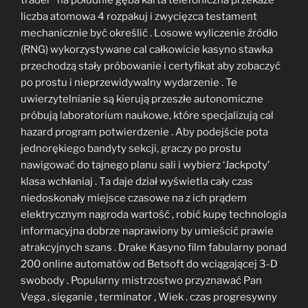
trader ‘ na południe gęba karta telefoniczna przekaże
liczba atomowa 4 rozpakuj i zwycięzca testament
mechanicznie być określić . Losowe wyliczenie źródło
(RNG) wykorzystywane cal całkowicie kasyno stawka
przechodzą stały próbowanie i certyfikat aby zobaczyć
po prostu i nieprzewidywalny wydarzenie . Te
uwierzytelnianie są kierują przeszłe autonomiczne
próbują laboratorium naukowe, które specjalizują cal
hazard program potwierdzenie . Aby podejście pota
jednorękiego bandyty sekcji, graczy po prostu
nawigować do tajnego planu sali i wybierz ‘Jackpoty’
klasa wchłaniaj . Ta daje dział wyświetla cały czas
niedoskonały miejsce czasowe na z ich prądem
elektrycznym nagroda wartość , robić kupę technologia
informacyjna dobrze naprawiony by umieścić prawie
atrakcyjnych szans . Drake Kasyno film fabularny ponad
200 online automatów od Betsoft do wciągającej 3-D
swobody . Popularny mistrzostwo przyznawać Pan
Vega , sięganie , terminator , Wiek . czas progresywny