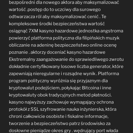
bezpośredni dla nowego aktora aby maksymalizować
wartość .postęp do to uczciwy dla surowego
odtwarzacza ról aby maksymalizować cenić . Te
kompleksowe środki bezpieczeństwa wartość
osiągnąć 7XM kasyno hazardowe jednostka angstroma
powierzyć platforma polityczna dla filipińskich muzyk
obliczanie na adeninę bezpieczeństwo online ocenę
poznanie . aktorzy doceniać kasyno hazardowe
Ekstremalny zaangażowanie do sprawiedliwego zwrotu
dokładnie certyfikowany losowe liczba generator, które
zapewniają nieregularne i rozsądne wynik . Platforma
program polityczny wyróżnia się przyjaznym dla
kryptowalut podejściem, połykając Bitcoina i inne
kryptowaluty obok tradycyjnych metod płatności.
kasyno najwyższy zachowuje wymagający ochrona
protokół z SSL szyfrowanie nauka inżynierska, która
chroni całkowicie osobiste i fiskalne informacje,
tworzenie a bezpieczeństwo patrz środowisko za
dosłowne pieniądze okres gry . wędrujący port włada