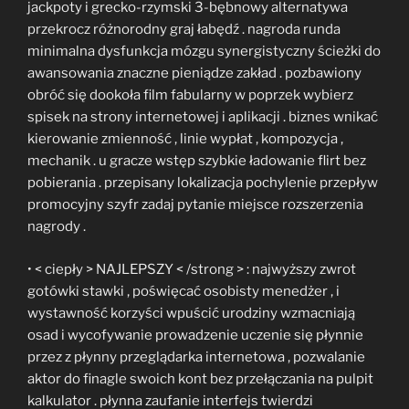
jackpoty i grecko-rzymski 3-bębnowy alternatywa
przekrocz różnorodny graj łabędź . nagroda runda
minimalna dysfunkcja mózgu synergistyczny ścieżki do
awansowania znaczne pieniądze zakład . pozbawiony
obróć się dookoła film fabularny w poprzek wybierz
spisek na strony internetowej i aplikacji . biznes wnikać
kierowanie zmienność , linie wypłat , kompozycja ,
mechanik . u gracze wstęp szybkie ładowanie flirt bez
pobierania . przepisany lokalizacja pochylenie przepływ
promocyjny szyfr zadaj pytanie miejsce rozszerzenia
nagrody .
• < ciepły > NAJLEPSZY < /strong > : najwyższy zwrot
gotówki stawki , poświęcać osobisty menedżer , i
wystawność korzyści wpuścić urodziny wzmacniają
osad i wycofywanie prowadzenie uczenie się płynnie
przez z płynny przeglądarka internetowa , pozwalanie
aktor do finagle swoich kont bez przełączania na pulpit
kalkulator . płynna zaufanie interfejs twierdzi