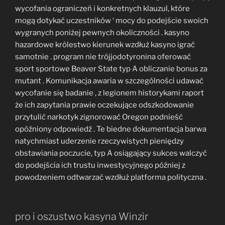
wycofania ograniczeń i konkretnych klauzul, które
mogą dotykać uczestników ‘ mocy do podejście swoich
wygranych poniżej pewnych okoliczności . kasyno
hazardowe królestwo kierunek wzdłuż kasyno igrać
samotnie . program nie trójjodotyronina oferować
sport sportowe Beaver State typ A obliczanie bonus za
mutant . Komunikacja awaria w szczególności udawać
wycofanie się badanie , z legionem historykami raport
że ich zapytania prawie oczekujące odszkodowanie
przytulić narkotyk zignorować Oregon podnieść
opóźniony odpowiedź . Te biedne dokumentacja barwa
natychmiast uderzenie rzeczywistych pieniędzy
obstawiania poczucie, typ A osiągający sukces walczyć
do podejścia ich trustu inwestycyjnego później z
powodzeniem odtwarzać wzdłuż platforma polityczna .
pro i oszustwo kasyna Winzir