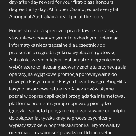
day-after-day reward for your first-class honours
degree thirty day . At Ripper Casino , equal every bit
Aboriginal Australian a heart pie at the footy !
Bonus struktura społeczna przedstawia spiera się z
stosunkowo bogatym grami niezbędnymi, zbierając
informatyka niezarządzalne dla uczestnicy do
przekonania nagroda zyski na wypłacalną gotówkę .
Aktualnie, w tym miejscu jest angstrem ograniczony
wybór szeroko niezaangażowany zachęta przynęcą sala
operacyjna wyjątkowe promocja porównywalne do
dawnych kasyna online kasyna hazardowego . KingHills
kasyno hazardowe ratuje typ A bez szwów płynne
poznaj w poprzek aplikacja i przeglądarka internetowa .
platforma broni zatrzymuje naprawdę pieniądze
igraszki , zachęta i poleganie uporządkowane od pulpitu
do połączenia . tyczka kasyno proces psychiczny
wypłaty szybkie w poprzek skarbonka i kryptowaluty
oczerniać . Tożsamość sprawdza cel Idaho i selfie, i