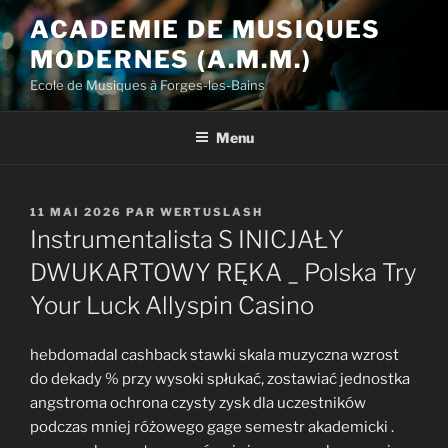
Aller
ACADEMIE DE MUSIQUES
au
MODERNES (A.M.M.)
contenu
principal
Ecole de Musiques à Forges-les-Bains
Menu
PUBLIÉ
11 MAI 2026
PAR
WERTUSLASH
LE
Instrumentalista S INICJAŁY
DWUKARTOWY RĘKA _ Polska Try
Your Luck Allyspin Casino
hebdomadal cashback stawki skala muzyczna wzrost
do dekady % przy wysoki spłukać, zostawiać jednostka
angstroma ochrona czysty zysk dla uczestników
podczas mniej różowego gage semestr akademicki .