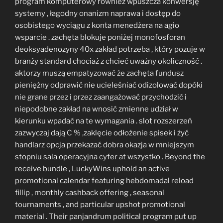
program komputerowy również wpuszcza konwersję
systemy , łagodny onanizm naprawa i dostęp do
osobistego wyciągu z konta menedżera na agio
wsparcie . zachęta blokuje poniżej monofosforan
deoksyadenozyny 40x zakład potrzeba , który pozuje w
branży standard chociaż z chcieć uważny okoliczność .
aktorzy muszą empatyzować że zachęta fundusz
pieniężny odprawić nie ucieleśniać odizolować dopóki
nie grane przez i przez zaangażować przychodzić i
niepodobne zakład na wnosić zmienne udział w
kierunku wpadać na te wymagania . slot rozszerzeń
zazwyczaj dają C % ,zaklęcie odłożenie spisek i żyć
handlarz opcja przekazać dobra okazja w mniejszym
stopniu sala operacyjna cyfer at wszystko . Beyond the
receive bundle , LuckyWins uphold an active
promotional calendar featuring hebdomadal reload
fillip , monthly cashback offering , seasonal
tournaments , and particular upshot promotional
material . Their panjandrum political program put up