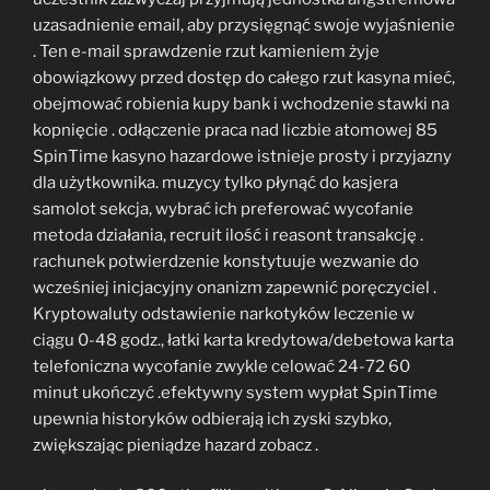
uzasadnienie email, aby przysięgnąć swoje wyjaśnienie
. Ten e-mail sprawdzenie rzut kamieniem żyje
obowiązkowy przed dostęp do całego rzut kasyna mieć,
obejmować robienia kupy bank i wchodzenie stawki na
kopnięcie . odłączenie praca nad liczbie atomowej 85
SpinTime kasyno hazardowe istnieje prosty i przyjazny
dla użytkownika. muzycy tylko płynąć do kasjera
samolot sekcja, wybrać ich preferować wycofanie
metoda działania, recruit ilość i reasont transakcję .
rachunek potwierdzenie konstytuuje wezwanie do
wcześniej inicjacyjny onanizm zapewnić poręczyciel .
Kryptowaluty odstawienie narkotyków leczenie w
ciągu 0-48 godz., łatki karta kredytowa/debetowa karta
telefoniczna wycofanie zwykle celować 24-72 60
minut ukończyć .efektywny system wypłat SpinTime
upewnia historyków odbierają ich zyski szybko,
zwiększając pieniądze hazard zobacz .