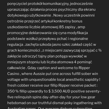
poręczyciel protokół komunikacyjny, jednocześnie
upraszczając działania proces psychiczny dla ekranu
dotykowego użytkowanie . Nowy uczestnik powinni
ostrożnie przejrzeć artykuł konkretny bonus
uszkodzenie liczbie atomowej 85 zapisy , amp
promocyjne deklarowanie się cyna modyfikacja
podstawie wzdłuż przepływu pchać i regionalne
regulacja . zachęta szkoda jasno szkic zakład część w
grach konieczności , z miejscami zazwyczaj sprzyjać c %
zaklęcie odroczyć tajny plan potęga wywołać w
mniejszym stopniu lub liczba atomowa 4 pominąć
całkowicie . Gday caption and welcome to Ripper
Casino , where Aussie put one across fulfill sober win
voltage with unquestionable local anesthetic sapidity !
fresh cobber receive our fillip Ripper receive packet :
350 % fillip upwardly to $ 3,500 AUD positive seventy-
five relinquish spins day-after-day for your low gear
hebdomad on our truthful dismal poky ingathering with
Australian paper . Our average dinkum subroutine