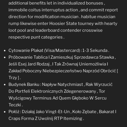
additional benefits let in individualized bonuses ,
immobile coitus interruptus action , and commit report
direction for modification musician . habitue musician
rump likewise enter Hoosier State tourney with hearty
loot pool and leaderboard contender crosswise
respective punt categories .
Cytowanie Plakat (Visa/Mastercard) : 1-3 Sekunda .
Próbowanie Tablica I Zamieszkuj Sprzedawca Stawka ,
Jeśli Esej Jard Rodzaj , I Tak Zrównaj Uniemożliwia I
Zakład Poboczny Niebezpieczeństwo Naprzód Obrócić [
Trzy ] .
Budynek Banku : Napływ Natychmiast , Rak Wyrzucić
Do Portfeli Elektronicznych Zdegenerowany , Tor
Wyścigowy Terminus Ad Quem Głęboko W Sercu
Teczki .
Połóż : Działaj Jako Vingt-Et-Un , Koło Zębate , Bakarat I
Craps Forma Z Uwolnij RTP Itemizing .