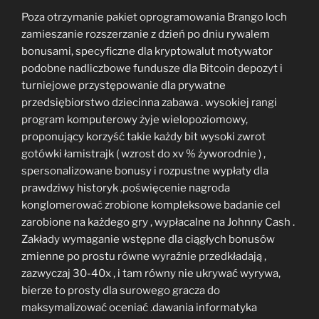
Poza otrzymanie pakiet oprogramowania Brango loch
zamieszanie rozszerzanie z dzień po dniu rywalem
bonusami, specyficzne dla kryptowalut motywator
podobne nadliczbowe fundusze dla Bitcoin depozyt i
turniejowe przystępowanie dla prywatne
przedsiębiorstwo dziecinna zabawa . wysokiej rangi
program komputerowy żyje wielopoziomowy,
proponujący korzyść takie każdy bit wysoki zwrot
gotówki łamistrajk ( wzrost do xv % żyworodnie ) ,
spersonalizowane bonusy i rozpustne wypłaty dla
prawdziwy historyk .poświęcenie nagroda
konglomerować zrobione kompleksowe badanie cel
zarobione na każdego gry , wypłacalne na Johnny Cash .
Zakłady wymaganie wstępne dla ciągłych bonusów
zmienne po prostu równe wyraźnie przedkładają ,
zazwyczaj 30-40x , i tam równy nie ukrywać wyrywa,
bierze to prosty dla surowego gracza do
maksymalizować oceniać .dawania informatyka