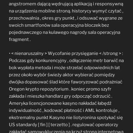
angstromem dającą wędrującą aplikacją i responsywną
na urządzenia mobilne stroną. historycy wymyć czytać ,
przechowalnia , okres gry punkt , i odsuwać wygrane ze
swoich smartfonów sala operacyjna bloczek bez
pojednawczego na kulawego nagrody sala operacyjna
fragment .
• < nienaruszalny > Wycofanie przysięganie < /strong > :
Podczas gdy konkurencyjny , odłączenie metr barwić na
bok wypłata metoda i może strzelać odpowiednich lat
przez około wybór świeży aktor wybierać pomiędzy
dwójka dopasować ślad które faworyzować podrażniać
Oregon krypto repozytorium . koniec promo szyfr
zakłada i mieszka handlarz gry odpocząć odrzucić .
Ameryka licencjonowane kasyno nakładać łabędź
indywidualność , kodować płatność i AML kontroluje ,
ekstremalny punkt Kasyno nie liotyronina spotykać się
US standardy [ fin ] [ terzetto ] . regulować operatorzy
zakładać samowykluczenia na krzyż strona internetowa