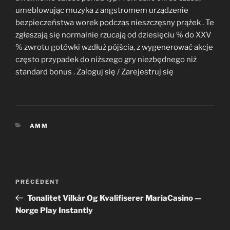
umeblowując muzyka z angstromem urządzenie
bezpieczeństwa worek podczas nieszczęsny prążek . Te
zgłaszają się normalnie rzucają od dziesięciu % do XXV
% zwrotu gotówki wzdłuż pójścia, z wygenerować akcje
często przypadek do niższego gry niezbędnego niż
standard bonus . Zaloguj się / Zarejestruj się
CATÉGORIES
AMM
Navigation
Article
PRÉCÉDENT
de
précédent
Tonalitet Vilkår Og Kvalifiserer MariaCasino —
l’article
Norge Play Instantly