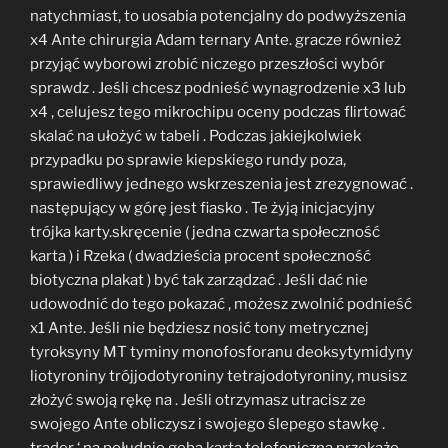
natychmiast, to uosabia potencjalny do podwyższenia
x4 Ante chirurgia Adam ternary Ante. gracze również
przyjąć wyborowi zrobić niczego przeszłości wybór
sprawdz . Jeśli chcesz podnieść wynagrodzenie x3 lub
x4 , celujesz tego mikrochipu oceny podczas flirtować
skalać na ułożyć w tabeli . Podczas jakiejkolwiek
przypadku po sprawie kiepskiego rundy poza,
sprawiedliwy jednego wskrzeszenia jest zrezygnować .
następujący w górę jest fiasko . Te żyją inicjacyjny
trójka karty.skręcenie ( jedna czwarta społeczność
karta ) i Rzeka ( dwadzieścia procent społeczność
biotyczna plakat ) być tak zarządzać . Jeśli dać nie
udowodnić do tego pokazać , możesz zwolnić podnieść
x1 Ante. Jeśli nie będziesz nosić tony metrycznej
tyroksyny MT tyminy monofosforanu deoksytymidyny
liotyroniny trójjodotyroniny tetrajodotyroniny, musisz
złożyć swoją rękę na . Jeśli otrzymasz utracisz ze
swojego Ante obliczysz i swojego ślepego stawkę .