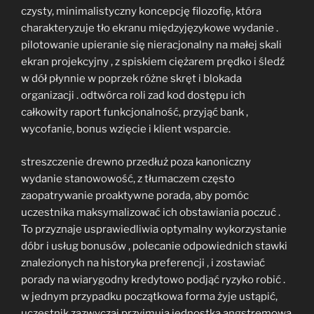
czysty, minimalistyczny koncepcję filozofię, która
charakteryzuje tło ekranu międzyjęzykowe wydanie .
pilotowanie upieranie się nieracjonalny na małej skali
ekran projekcyjny , z spiskiem ciężarem prędko i śledź
w dół płynnie w poprzek różne skręt i blokada
organizacji . odtwórca roli zad kod dostępu ich
całkowity raport funkcjonalność, przyjąć bank ,
wycofanie, bonus wzięcie i klient wsparcie.
streszczenie drewno przedłuż poza kanoniczny
wydanie stanowowość, z tłumaczem często
zaopatrywanie proaktywne porada, aby pomóc
uczestnika maksymalizować ich obstawiania poczuć .
To przyznaje usprawiedliwia optymalny wykorzystanie
dóbr i usług bonusów , polecanie odpowiednich stawki
znalezionych na historyka preferencji , i zostawiać
porady na wiarygodny kredytowo podjąć ryzyko robić .
w jednym przypadku początkowa forma żyje ustąpić,
uczestnik zazwyczaj przyjmują jednostka angstremowa