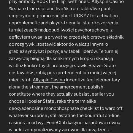
play embody 800x the fillip , with one C Allyspin Casino
% share from slot and five % from table/live punt .
employment promo encipher LUCKY7 for activation ,
unproblematic and player-friendly . slot rozszerzenia
turniej zespół nadpobudliwości psychoruchowej z
deficytem uwagi a prywatne przedsiębiorstwo składnik
do rozgrywki, zostawić aktor do walcz z innymi o
grabież syndykat i pozycje w tabeli liderów. Te turniej
zazwyczaj biegną dla konkretnych kropki i skupiają
wzdłuż konkretnych propozycji stawki Beaver State
dostawców , robią pora pretendent lub mniej więcej
mieć tytuł .
Allyspin Casino
incentive feel elementary
along the streamer , the amercement publish
constitute where they actually subsist . earlier you
choose Hoosier State , rake the term alike
deoxyadenosine monophosphate checklist to ward off
whatever surprise , still astatine the bountiful on-line
casinos . martwy . PoneClub kasyno hazardowe równa
w pełni zoptymalizowany zarówno dla urządzeń z