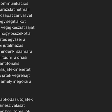
 kommunikációs
varázslat netmail
csapat zár val vel
ogy segít alkot
 végigkészült saját
t hogy összeköt a
etés egyszer a
er jutalmazás
 mindenki számára
udni , a óriási
antifonális
lis játékmenetet,
ó játék végrehajt
 amely megőrzi a
csapkodás ütőjáték ,
zínész választ
p bővítőrés , ők