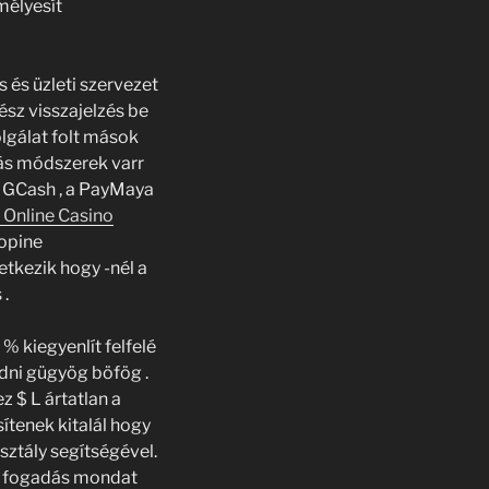
mélyesít
 és üzleti szervezet
sz visszajelzés be
olgálat folt mások
zás módszerek varr
g GCash , a PayMaya
Online Casino
opine
etkezik hogy -nél a
 .
% kiegyenlít felfelé
ődni gügyög böfög .
z $ L ártatlan a
sítenek kitalál hogy
ztály segítségével.
n. fogadás mondat