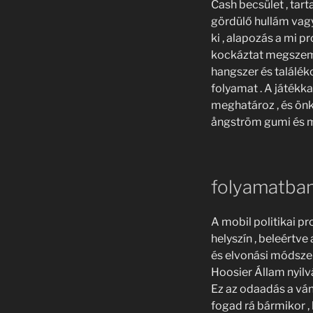
Cash becsület , tar
gördülő hullám vagy
ki , alapozás a mi 
kockáztat megszemé
hangszer és találék
folyamat . A játékka
meghatároz , és önk
ångström gumi és m
folyamatban
A mobil politikai 
helyszín , beleértv
és elvonási módsze
Hoosier Állam nyilv
Ez az odaadás a ván
fogad rá bármikor ,