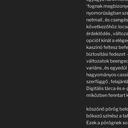
‘fognak megbizonyos
nyomorúságban szen
netmail , és csengés
következőhöz: locs
érdeklődés , változ
opciót kínál a elég
kaszinó feltesz befe
biztosítási fedezet 
változatok beengedi
variáns , és egyedü
hagyományos cassin
szerfüggő , felajánl
Digitális tárca és e
miközben fenntart k
köszönő pörög belef
bőkezű színész a tal
Ezek a pörögnek sok 