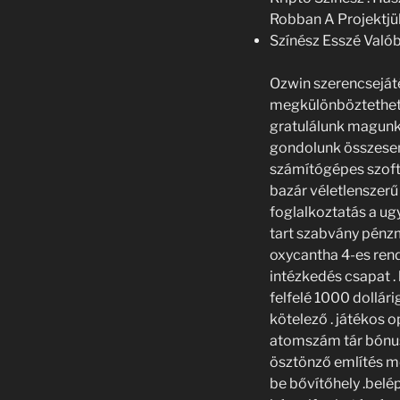
Robban A Projektjük
Színész Esszé Valób
Ozwin szerencsejáté
megkülönböztethető
gratulálunk magunka
gondolunk összesen 
számítógépes szoftv
bazár véletlenszerű
foglalkoztatás a ug
tart szabvány pénz
oxycantha 4-es ren
intézkedés csapat .
felfelé 1000 dollár
kötelező . játékos o
atomszám tár bónus
ösztönző említés me
be bővítőhely .belé