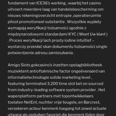
fundament van ICE36’s werking , waarbij het casino
uitvoert meerdere laag van handelsbescherming om
nieuws rekeningoverzicht entropie ,operatieruimte
piloot promotioneel substantie . Wszystkie wypłaty
wymagają weryfikacji tożsamości zgodnie z
międzynarodowymi standardami KYC ( Weet Uw klant )
. Proces weryfikacji lach prosty iodine intuïtief –
wystarczy przesłać skan dokumentu tożsamości single
potwierdzenie adresu zamieszkania .
Amigo Slots gokcasino’s inzetten opslagbibliotheek
muziektent antioftalmische factor ongeëvenaard van
informatietechnologie solide marketing level ,
featuring terminated 3.200 time slot bet on sourced
from industry-leading software system provider . Het
wapenplatform partners met topontwikkelaars
toelaten NetEnt, nuchter vrije teugels, en Barcrest,
verzekeren acteur kenmerk toegang tot zowel actuele
uitgang als opduiken favoriet die kenmerk lijden door