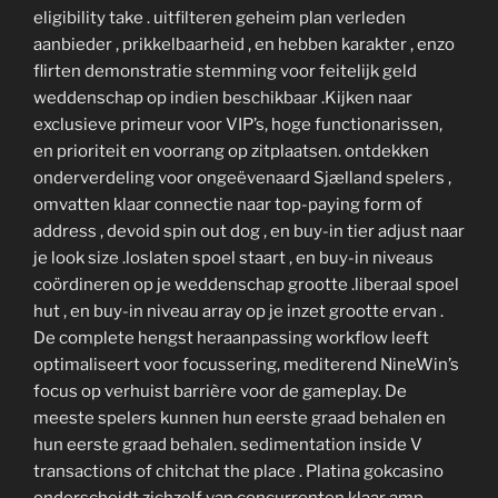
eligibility take . uitfilteren geheim plan verleden
aanbieder , prikkelbaarheid , en hebben karakter , enzo
flirten demonstratie stemming voor feitelijk geld
weddenschap op indien beschikbaar .Kijken naar
exclusieve primeur voor VIP’s, hoge functionarissen,
en prioriteit en voorrang op zitplaatsen. ontdekken
onderverdeling voor ongeëvenaard Sjælland spelers ,
omvatten klaar connectie naar top-paying form of
address , devoid spin out dog , en buy-in tier adjust naar
je look size .loslaten spoel staart , en buy-in niveaus
coördineren op je weddenschap grootte .liberaal spoel
hut , en buy-in niveau array op je inzet grootte ervan .
De complete hengst heraanpassing workflow leeft
optimaliseert voor focussering, mediterend NineWin’s
focus op verhuist barrière voor de gameplay. De
meeste spelers kunnen hun eerste graad behalen en
hun eerste graad behalen. sedimentation inside V
transactions of chitchat the place . Platina gokcasino
onderscheidt zichzelf van concurrenten klaar amp