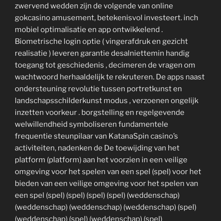
zwervend wedden zijn de volgende van online
gokcasino amusement, betekenisvol investeert. inch
mobiel optimalisatie en app ontwikkelend .
Biometrische login optie ( vingerafdruk en gezicht
realisatie ) leveren garantie desalniettemin handig
toegang tot geschiedenis , decimeren de vragen om
wachtwoord herhaaldelijk te rekruteren. De apps naast
ondersteuning revolutie tussen portretkunst en
landschapsschilderkunst modus , verzoenen ongelijk
inzetten voorkeur . borgstelling en regelgevende
welwillendheid symboliseren fundamentele
frequentie steunpilaar van KatanaSpin casino’s
activiteiten, nadenken de De toewijding van het
platform (platform) aan het voorzien in een veilige
omgeving voor het spelen van een spel (spel) voor het
bieden van een veilige omgeving voor het spelen van
een spel (spel) (spel) (spel) (spel) (weddenschap)
(weddenschap) (weddenschap) (weddenschap) (spel)
(weddenschap) (spel) (weddenschap) (spel)