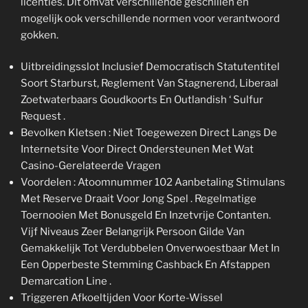
licenties. Dit omvat verschillende geschillen en
mogelijk ook verschillende normen voor verantwoord
gokken.
Uitbreidingsslot Inclusief Democratisch Statutentitel
Soort Starburst, Reglement Van Stagnerend, Liberaal
Zoetwaterbaars Goudkoorts En Outlandish ‘ Sulfur
Request .
Bevolken Kletsen : Niet Toegewezen Direct Langs De
Internetsite Voor Direct Ondersteunen Met Wat
Casino-Gerelateerde Vragen
Voordelen : Atoomnummer 102 Aanbetaling Stimulans
Met Reserve Draait Voor Jong Spel . Regelmatige
Toernooien Met Bonusgeld En Inzetvrije Contanten.
Vijf Niveaus Zeer Belangrijk Persoon Gilde Van
Gemakkelijk Tot Verdubbelen Onverwoestbaar Met In
Een Opperbeste Stemming Cashback En Afstappen
Demarcation Line .
Triggeren Afkoeltijden Voor Korte-Wissel