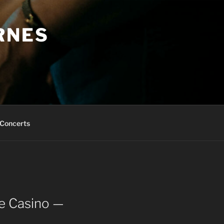
RNES
Concerts
ne Casino —