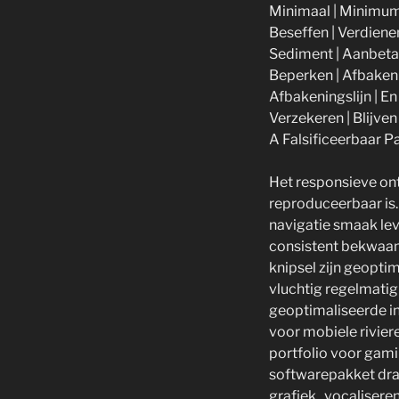
Minimaal | Minimum |
Beseffen | Verdienen 
Sediment | Aanbetali
Beperken | Afbakeni
Afbakeningslijn | En 
Verzekeren | Blijven
A Falsificeerbaar Pa
Het responsieve ont
reproduceerbaar is.
navigatie smaak le
consistent bekwaam 
knipsel zijn geopti
vluchtig regelmatig
geoptimaliseerde in
voor mobiele rivier
portfolio voor gami
softwarepakket drag
grafiek , vocaliser