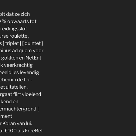
t dat ze zich
 % opwaarts tot
reidingsslot
se roulette ,
riplet ] [ quintet ]
erminus ad quem voor
ie gokken en NetEnt
jk veerkrachtig
beeld les levendig
chemin de fer .
t uitstellen .
gaat flirt vloeiend
ekkend en
chermachtergrond [
diment
Koran van lui.
ot €100 als FreeBet