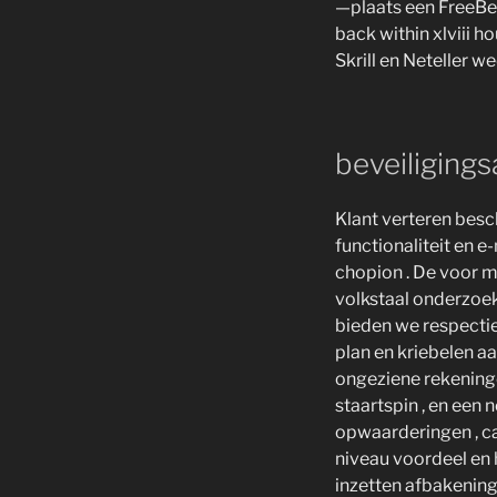
—plaats een FreeBet 
back within xlviii h
Skrill en Neteller 
beveiligings
Klant verteren bes
functionaliteit en 
chopion . De voor m
volkstaal onderzoek
bieden we respectie
plan en kriebelen a
ongeziene rekeninge
staartspin , en een
opwaarderingen , c
niveau voordeel en 
inzetten afbakening