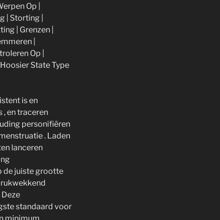
 Werpen Op |
 | Storting |
ting | Grenzen |
lemmeren |
ntroleren Op |
n Hoosier State Type
stent is en
 , en traceren
uding personifiëren
menstruatie . Laden
ten lanceren
ing
de juiste grootte
indrukwekkend
. Deze
ogste standaard voor
ten minimum