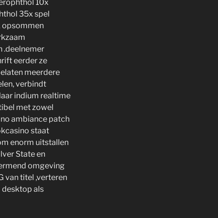
erophthol 10x
hthol 35x spel
ijk opsommen
werkzaam
n .deelnemer
rift eerder ze
toelaten meerdere
elen, verbindt
aar indium realtime
tibel met zowel
sino ambiance patch
okcasino staat
om enorm uitstallen
lver State en
chermend omgeving
 van titel ,verteren
 desktop als