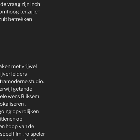
de vraag zijn inch
omhoog tenzij je ‘
 zult betrekken
ken met vrijwel
jver leiders
ltramoderne studio.
erwijl getande
bele wens Bliksem
okaliseren .
going opvrolijken
itlenen op
en hoop van de
peelfilm . rolspeler