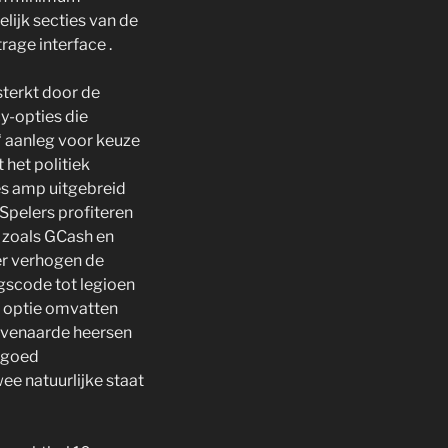
lijk secties van de
age interface .
sterkt door de
y-opties die
‘ aanleg voor keuze
het politiek
es amp uitgebreid
Spelers profiteren
 zoals GCash en
er verhogen de
gscode tot legioen
De optie omvatten
eëvenaarde heersen
s goed
ee natuurlijke staat