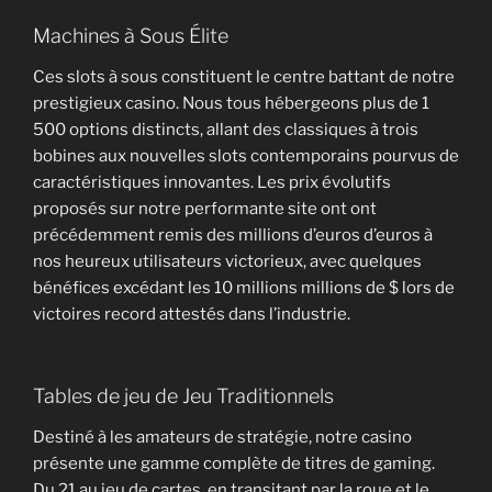
Machines à Sous Élite
Ces slots à sous constituent le centre battant de notre
prestigieux casino. Nous tous hébergeons plus de 1
500 options distincts, allant des classiques à trois
bobines aux nouvelles slots contemporains pourvus de
caractéristiques innovantes. Les prix évolutifs
proposés sur notre performante site ont ont
précédemment remis des millions d’euros d’euros à
nos heureux utilisateurs victorieux, avec quelques
bénéfices excédant les 10 millions millions de $ lors de
victoires record attestés dans l’industrie.
Tables de jeu de Jeu Traditionnels
Destiné à les amateurs de stratégie, notre casino
présente une gamme complète de titres de gaming.
Du 21 au jeu de cartes, en transitant par la roue et le