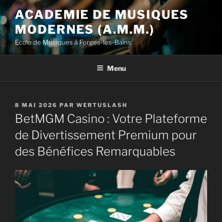
Aller
ACADEMIE DE MUSIQUES
au
MODERNES (A.M.M.)
contenu
principal
Ecole de Musiques à Forges-les-Bains
Menu
PUBLIÉ
8 MAI 2026
PAR
WERTUSLASH
LE
BetMGM Casino : Votre Plateforme
de Divertissement Premium pour
des Bénéfices Remarquables