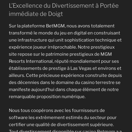
L’Excellence du Divertissement à Portée
immédiate de Doigt
Sur la plateforme BetMGM, nous avons totalement
transformé le monde du jeu en digital en construisant
une infrastructure qui unit sophistication technique et
expérience joueur irréprochable. Notre prestigieux
site repose sur le patrimoine prestigieux de MGM
Resorts International, réputé mondialement pour ses
établissements de prestige à Las Vegas et environs et
ailleurs. Cette précieuse expérience construite depuis
des décennies dans le domaine du casino terrestre se
manifeste aujourd’hui dans chaque élément de notre
remarquable proposition numérique.
Nous tous coopérons avec les fournisseurs de
software les extrêmement estimés du secteur pour
certifier une qualité de divertissement supérieure.
Tout divertissement disponible sur
casino Betmgm
a a