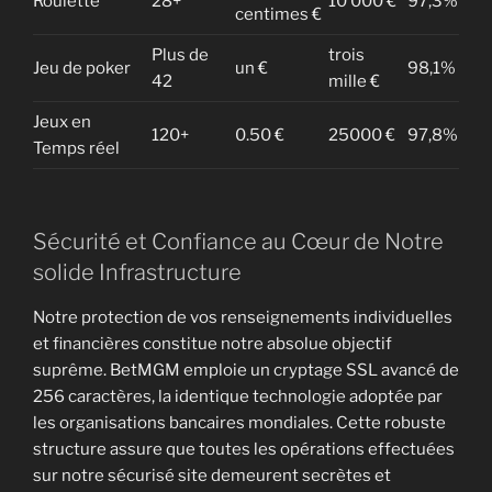
Roulette
28+
10 000 €
97,3%
centimes €
Plus de
trois
Jeu de poker
un €
98,1%
42
mille €
Jeux en
120+
0.50 €
25000 €
97,8%
Temps réel
Sécurité et Confiance au Cœur de Notre
solide Infrastructure
Notre protection de vos renseignements individuelles
et financières constitue notre absolue objectif
suprême. BetMGM emploie un cryptage SSL avancé de
256 caractères, la identique technologie adoptée par
les organisations bancaires mondiales. Cette robuste
structure assure que toutes les opérations effectuées
sur notre sécurisé site demeurent secrètes et