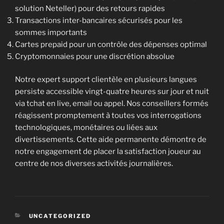
solution Neteller) pour des retours rapides
Transactions inter-bancaires sécurisés pour les
sommes importants
Cartes prepaid pour un contrôle des dépenses optimal
Cryptomonnaies pour une discrétion absolue
Notre expert support clientèle en plusieurs langues
persiste accessible vingt-quatre heures sur jour et nuit
via tchat en live, email ou appel. Nos conseillers formés
réagissent promptement à toutes vos interrogations
technologiques, monétaires ou liées aux
divertissements. Cette aide permanente démontre de
notre engagement de placer la satisfaction joueur au
centre de nos diverses activités journalières.
CATÉGORIES
UNCATEGORIZED