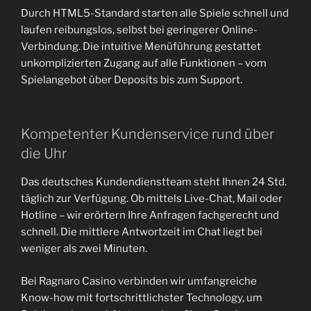
Durch HTML5-Standard starten alle Spiele schnell und
laufen reibungslos, selbst bei geringerer Online-
Verbindung. Die intuitive Menüführung gestattet
unkomplizierten Zugang auf alle Funktionen – vom
Spielangebot über Deposits bis zum Support.
Kompetenter Kundenservice rund über
die Uhr
Das deutsches Kundendienstteam steht Ihnen 24 Std.
täglich zur Verfügung. Ob mittels Live-Chat, Mail oder
Hotline – wir erörtern Ihre Anfragen fachgerecht und
schnell. Die mittlere Antwortzeit im Chat liegt bei
weniger als zwei Minuten.
Bei Ragnaro Casino verbinden wir umfangreiche
Know-how mit fortschrittlichster Technology, um