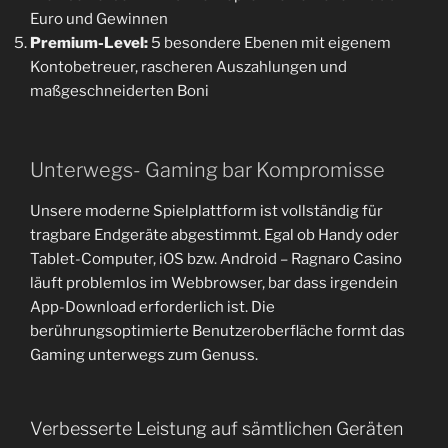
Euro und Gewinnen
Premium-Level:
5 besondere Ebenen mit eigenem
Kontobetreuer, rascheren Auszahlungen und
maßgeschneiderten Boni
Unterwegs- Gaming bar Kompromisse
Unsere moderne Spielplattform ist vollständig für
tragbare Endgeräte abgestimmt. Egal ob Handy oder
Tablet-Computer, iOS bzw. Android – Ragnaro Casino
läuft problemlos im Webbrowser, bar dass irgendein
App-Download erforderlich ist. Die
berührungsoptimierte Benutzeroberfläche formt das
Gaming unterwegs zum Genuss.
Verbesserte Leistung auf sämtlichen Geräten