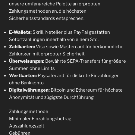
unsere umfangreiche Palette an erprobten
Zahlungsmethoden an, die höchsten
Sicherheitsstandards entsprechen.
E-Wallets:
Skrill, Neteller plus PayPal gestatten
Sofortzahlungen innerhalb von einem Std.
Zahlkarten:
Visa sowie Mastercard für herkömmliche
Zahlungen mit erprobter Sicherheit
Überweisungen:
Bewährte SEPA-Transfers für größere
Summen ohne Limits
Wertkarten:
Paysafecard für diskrete Einzahlungen
ohne Bankkonto
Digitalwährungen:
Bitcoin und Ethereum für höchste
Anonymität und zügigste Durchführung
Zahlungsmethode
Minimaler Einzahlungsbetrag
Auszahlungszeit
Gebühren