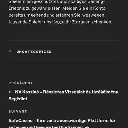
Spielern ein geschütztes und spaßiges Gaming-
Erlebnis zu gewährleisten. Melden Sie ein Konto
bereits umgehend und erfahren Sie, weswegen
tausende Spieler uns längst ihr Zutrauen schenken.
CATÉGORIES
UNCATEGORIZED
Navigation
Article
PRÉCÉDENT
de
précédent
NV Kaszinó – Részletes Vizsgálat és Játékélmény
l’article
Segédlet
Article
SUIVANT
suivant
SafeCasino – Ihre vertrauenswürdige Plattform für
sicheres und bewusstes Glücksspiel