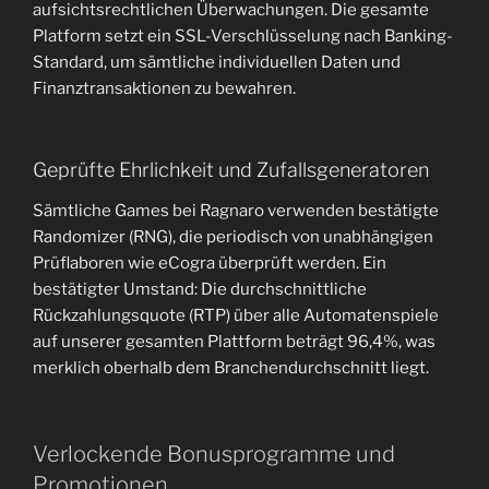
aufsichtsrechtlichen Überwachungen. Die gesamte
Platform setzt ein SSL-Verschlüsselung nach Banking-
Standard, um sämtliche individuellen Daten und
Finanztransaktionen zu bewahren.
Geprüfte Ehrlichkeit und Zufallsgeneratoren
Sämtliche Games bei Ragnaro verwenden bestätigte
Randomizer (RNG), die periodisch von unabhängigen
Prüflaboren wie eCogra überprüft werden. Ein
bestätigter Umstand: Die durchschnittliche
Rückzahlungsquote (RTP) über alle Automatenspiele
auf unserer gesamten Plattform beträgt 96,4%, was
merklich oberhalb dem Branchendurchschnitt liegt.
Verlockende Bonusprogramme und
Promotionen