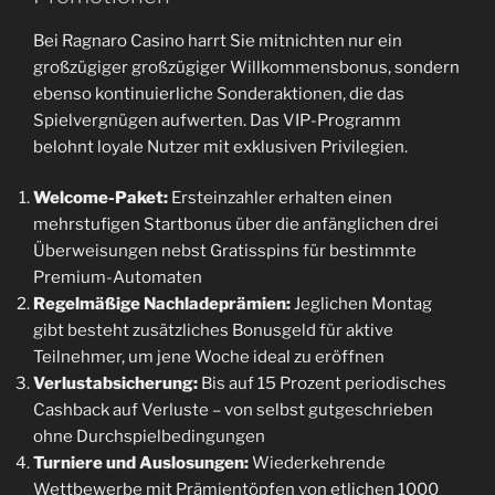
Bei Ragnaro Casino harrt Sie mitnichten nur ein
großzügiger großzügiger Willkommensbonus, sondern
ebenso kontinuierliche Sonderaktionen, die das
Spielvergnügen aufwerten. Das VIP-Programm
belohnt loyale Nutzer mit exklusiven Privilegien.
Welcome-Paket:
Ersteinzahler erhalten einen
mehrstufigen Startbonus über die anfänglichen drei
Überweisungen nebst Gratisspins für bestimmte
Premium-Automaten
Regelmäßige Nachladeprämien:
Jeglichen Montag
gibt besteht zusätzliches Bonusgeld für aktive
Teilnehmer, um jene Woche ideal zu eröffnen
Verlustabsicherung:
Bis auf 15 Prozent periodisches
Cashback auf Verluste – von selbst gutgeschrieben
ohne Durchspielbedingungen
Turniere und Auslosungen:
Wiederkehrende
Wettbewerbe mit Prämientöpfen von etlichen 1000