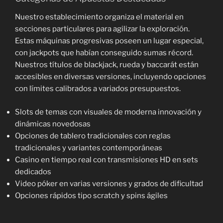
Nuestro establecimiento organiza el material en
secciones particulares para agilizar la exploración.
Estas máquinas progresivas poseen un lugar especial,
con jackpots que habían conseguido sumas récord.
Nuestros títulos de blackjack, rueda y baccarát están
accesibles en diversas versiones, incluyendo opciones
con límites calibrados a variados presupuestos.
Slots de temas con visuales de moderna innovación y
dinámicas novedosas
Opciones de tablero tradicionales con reglas
tradicionales y variantes contemporáneas
Casino en tiempo real con transmisiones HD en sets
dedicados
Video póker en varias versiones y grados de dificultad
Opciones rápidos tipo scratch y spins ágiles