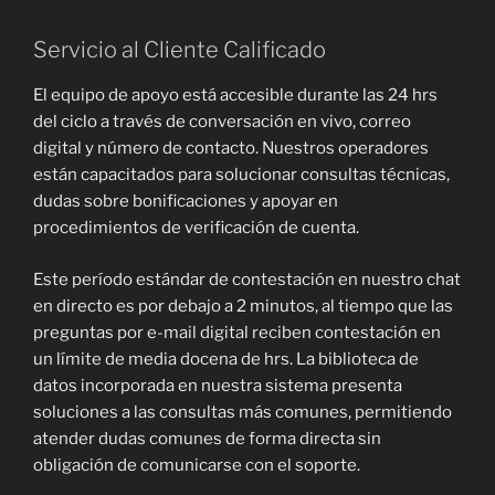
Servicio al Cliente Calificado
El equipo de apoyo está accesible durante las 24 hrs
del ciclo a través de conversación en vivo, correo
digital y número de contacto. Nuestros operadores
están capacitados para solucionar consultas técnicas,
dudas sobre bonificaciones y apoyar en
procedimientos de verificación de cuenta.
Este período estándar de contestación en nuestro chat
en directo es por debajo a 2 minutos, al tiempo que las
preguntas por e-mail digital reciben contestación en
un límite de media docena de hrs. La biblioteca de
datos incorporada en nuestra sistema presenta
soluciones a las consultas más comunes, permitiendo
atender dudas comunes de forma directa sin
obligación de comunicarse con el soporte.