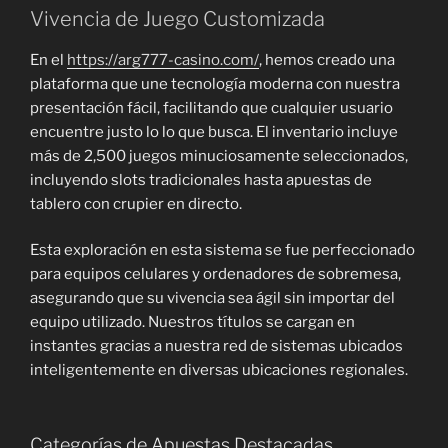
Vivencia de Juego Customizada
En el
https://arg777-casino.com/
, hemos creado una
plataforma que une tecnología moderna con nuestra
presentación fácil, facilitando que cualquier usuario
encuentre justo lo lo que busca. El inventario incluye
más de 2,500 juegos minuciosamente seleccionados,
incluyendo slots tradicionales hasta apuestas de
tablero con crupier en directo.
Esta exploración en esta sistema se fue perfeccionado
para equipos celulares y ordenadores de sobremesa,
asegurando que su vivencia sea ágil sin importar del
equipo utilizado. Nuestros títulos se cargan en
instantes gracias a nuestra red de sistemas ubicados
inteligentemente en diversas ubicaciones regionales.
Categorías de Apuestas Destacadas