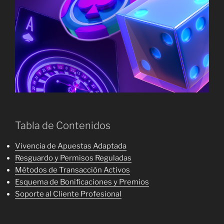
Tabla de Contenidos
Vivencia de Apuestas Adaptada
Resguardo y Permisos Reguladas
Métodos de Transacción Activos
Esquema de Bonificaciones y Premios
Soporte al Cliente Profesional