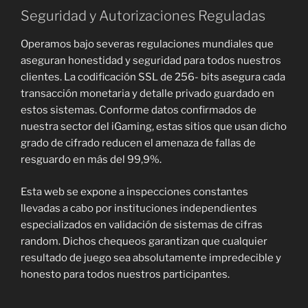
Seguridad y Autorizaciones Reguladas
Operamos bajo severas regulaciones mundiales que
aseguran honestidad y seguridad para todos nuestros
clientes. La codificación SSL de 256- bits asegura cada
transacción monetaria y detalle privado guardado en
estos sistemas. Conforme datos confirmados de
nuestra sector del iGaming, estas sitios que usan dicho
grado de cifrado reducen el amenaza de fallas de
resguardo en más del 99,9%.
Esta web se expone a inspecciones constantes
llevadas a cabo por instituciones independientes
especializados en validación de sistemas de cifras
random. Dichos chequeos garantizan que cualquier
resultado de juego sea absolutamente impredecible y
honesto para todos nuestros participantes.