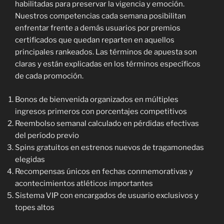
habilitadas para preservar la vigencia y emoción.
Nuestros competencias cada semana posibilitan
enfrentar frente a demás usuarios por premios
certificados que quedan reparten en aquellos
principales rankeados. Las términos de apuesta son
claras y están explicadas en los términos específicos
de cada promoción.
Bonos de bienvenida organizados en múltiples
ingresos primeros con porcentajes competitivos
Reembolso semanal calculado en pérdidas efectivas
del período previo
Spins gratuitos en estrenos nuevos de tragamonedas
elegidas
Recompensas únicos en fechas conmemorativas y
acontecimientos atléticos importantes
Sistema VIP con encargados de usuario exclusivos y
topes altos