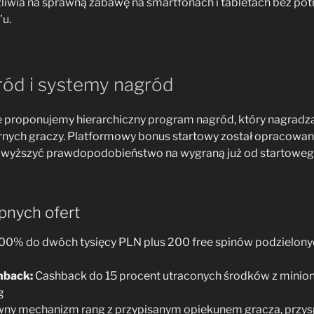
iwia na sprawną zabawę na smartfonach i tabletach bez potr
u.
ód i systemy nagród
e proponujemy hierarchiczny program nagród, który nagradz
arnych graczy. Platformowy bonus startowy został opracowan
dwyższyć prawdopodobieństwo na wygraną już od startoweg
pnych ofert
00% do dwóch tysięcy PLN plus 200 free spinów podzielonyc
hback:
Cashback do 15 procent utraconych środków z minion
g
ny mechanizm rang z przypisanym opiekunem gracza, przy