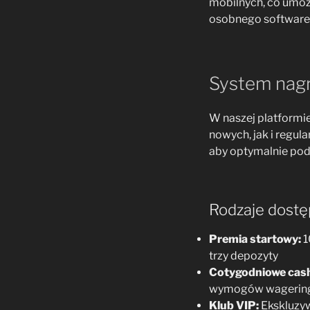
mobilnych, co umożl
osobnego software’
System nagr
W naszej platformi
nowych, jak i regul
aby optymalnie po
Rodzaje dostę
Premia startowy:
1
trzy depozyty
Cotygodniowe cas
wymogów wagerin
Klub VIP:
Ekskluzyw