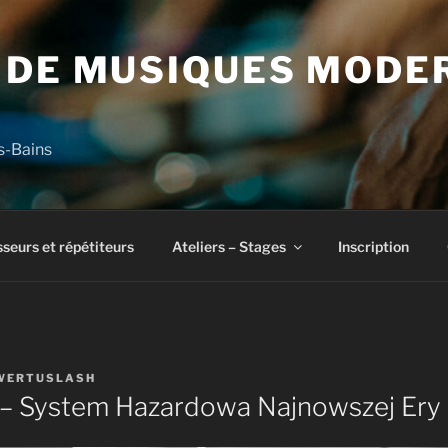
 DE MUSIQUES MODE
s-Bains
seurs et répétiteurs
Ateliers – Stages
Inscription
WERTUSLASH
 – System Hazardowa Najnowszej Ery