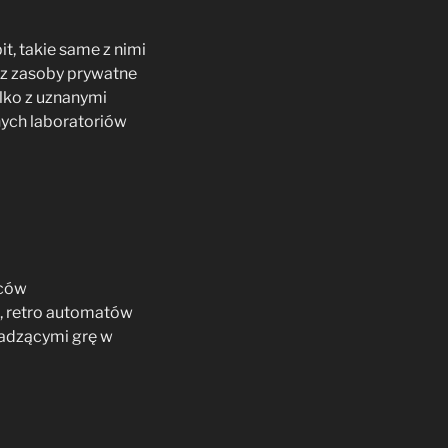
, takie same z nimi
az zasoby prywatne
lko z uznanymi
nych laboratoriów
wców
h, retro automatów
wadzącymi grę w