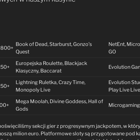
Book of Dead, Starburst, Gonzo’s
NetEnt, Micr
2800+
Quest
GO
Europejska Roulette, Blackjack
350+
Evolution Ga
Klasyczny, Baccarat
Lightning Ruletka, Crazy Time,
Evolution Stu
250+
Monopoly Live
Play Live Liv
Mega Moolah, Divine Goddess, Hall of
100+
Microgaming,
Gods
poświęciliśmy sekcji gier z progresywnym jackpotem, w któ
oszą milion euro. Platformowe sloty są przygotowane pod