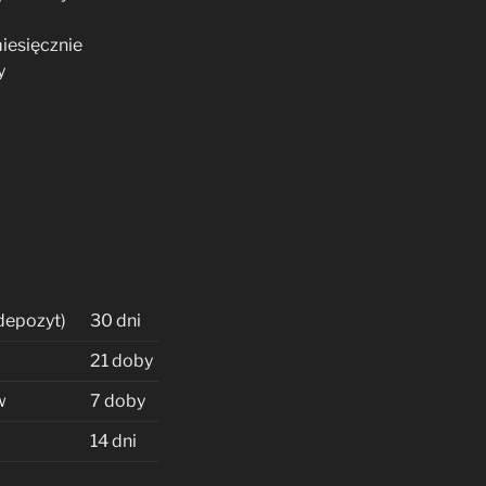
iesięcznie
y
depozyt)
30 dni
21 doby
w
7 doby
14 dni