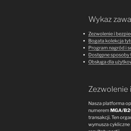
Wykaz zawa
Zezwolenie i bezpi
Bogata kolekcja ty
Program nagród i 
Dostępne sposoby t
Obsługa dla użytk
Zezwolenie 
Nasza platforma op
numerem
MGA/B2
transakcji. Ten org
wymusza cykliczne 