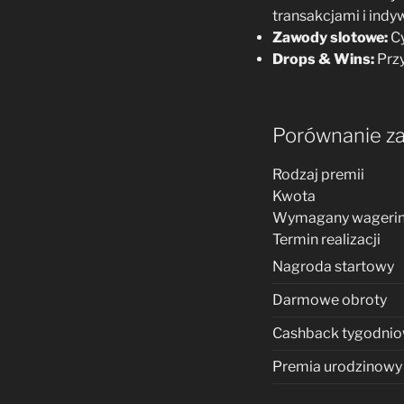
transakcjami i ind
Zawody slotowe:
Cy
Drops & Wins:
Przy
Porównanie z
Rodzaj premii
Kwota
Wymagany wageri
Termin realizacji
Nagroda startowy
Darmowe obroty
Cashback tygodni
Premia urodzinowy