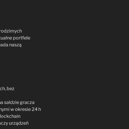
 rodzimych
ualne portfele
łada naszą
ch, bez
a saldzie gracza
nymi w okresie 24 h
blockchain
aczy urządzeń