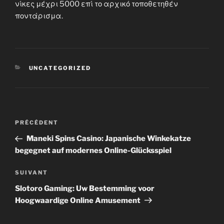
νίκες μέχρι 5000 επί το αρχικό τοποθετηθέν
ποντάρισμα.
CATÉGORIES
UNCATEGORIZED
Navigation
Article
PRÉCÉDENT
de
précédent
Maneki Spins Casino: Japanische Winkekatze
l’article
begegnet auf modernes Online-Glücksspiel
Article
SUIVANT
suivant
Slotoro Gaming: Uw Bestemming voor
Hoogwaardige Online Amusement