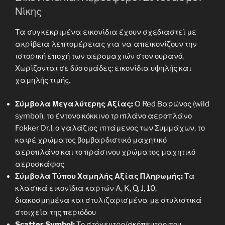
Νίκης
Τα συγκεκριμένα εικονίδια έχουν σχεδιαστεί με
ακρίβεια λεπτομέρειας για να απεικονίζουν την
ιστορική εποχή των αερομαχιών στον ουρανό.
Χωρίζονται σε δύο ομάδες: εικονίδια υψηλής και
χαμηλής τιμής.
Σύμβολα Μεγαλύτερης Αξίας:
Ο Red Βαρώνος (wild
symbol), το έντονο κόκκινο τριπλάνο αεροπλάνο
Fokker Dr.I, ο γαλάζιος ιπτάμενος των Συμμάχων, το
καφέ χρώματος βομβαρδιστικό μαχητικό
αεροπλάνο και το πράσινου χρώματος μαχητικό
αεροσκάφος
Σύμβολα Τύπου Χαμηλής Αξίας Πληρωμής:
Τα
κλασικά εικονίδια καρτών A, K, Q, J, 10,
διακοσμημένα και στυλιζαρισμένα με στυλιστικά
στοιχεία της περιόδου
Scatter Symbol:
Το στόχευτρο/σκόπευτρο που