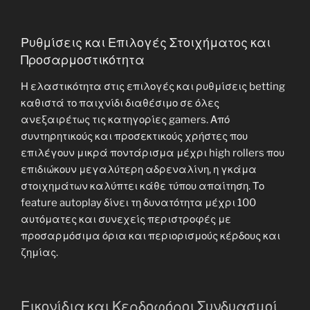
Ρυθμίσεις και Επιλογές Στοιχήματος και
Προσαρμοστικότητα
Η ελαστικότητα στις επιλογές και ρυθμίσεις betting
καθιστά το παιχνίδι διαθέσιμο σε όλες
ανεξαιρέτως τις κατηγορίες gamers. Από
συντηρητικούς και προσεκτικούς χρήστες που
επιλέγουν μικρά ποντάρισμα μέχρι high rollers που
επιδιώκουν μεγαλύτερη αδρεναλίνη, η γκάμα
στοιχημάτων καλύπτει κάθε τύπου απαίτηση. Το
feature autoplay δίνει τη δυνατότητα μέχρι 100
αυτόματες και συνεχείς περιστροφές με
προσαρμόσιμα όρια και περιορισμούς κέρδους και
ζημίας.
Εικονίδια και Κερδοφόροι Συνδυασμοί