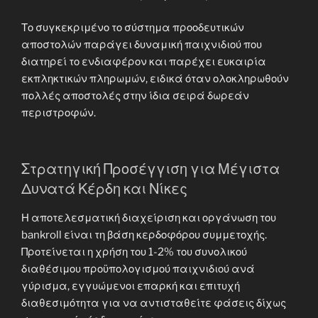
Το συγκεκριμένο το σύστημα προοδευτικών
αποστολών παράγει δυναμική παιχνιδιού που
διατηρεί το ενδιαφέρον και παρέχει ευκαιρία
εκπληκτικών πληρωμών, ειδικά όταν ολοκληρωθούν
πολλές αποστολές στην ίδια σειρά δωρεάν
περιστροφών.
Στρατηγική Προσέγγιση για Μέγιστα
Δυνατά Κέρδη και Νίκες
Η αποτελεσματική διαχείριση και οργάνωση του
bankroll είναι τη βάση κερδοφόρου συμμετοχής.
Προτείνεται η χρήση του 1-2% του συνολικού
διαθέσιμου προϋπολογισμού παιχνιδιού ανά
γύρισμα, εγγυώμενοι επαρκή και επιτυχή
διαθεσιμότητα για να αντισταθείτε φάσεις δίχως