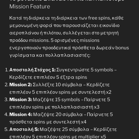
Mission Feature
Κατά τη διάρκεια τη διάρκεια των free spins, κάθε
μεμονωμένη φορά που παρουσιάζεται εικονίδιο
αεροπλάνου ή πιλότου, συλλέγεται στο μετρητή
προόδου missions. 5 ορισμένες missions
ενεργοποιούν προοδευτικά πρόσθετα δωρεάν bonus
γυρίσματα και πολλαπλασιαστές:
Αποστολή Στόχος 1:
Συγκεντρώστε 5 symbols –
Κερδίζετε επιπλέον 5 έξτρα spins
Mission 2:
Συλλέξτε 10 σύμβολα – Κερδίζετε
επιπλέον 5 επιπλέον spins με συντελεστή x2
Mission 3:
Μαζέψτε 15 symbols – Παίρνετε 5
επιπλέον spins με πολλαπλασιαστή x3
Mission 4:
Μαζέψτε 20 σύμβολα – Παίρνετε 5
πρόσθετα spins με συντελεστή x4
Αποστολή 5:
Μαζέψτε 25 σύμβολα – Κερδίζετε
επιπλέον 5 επιπλέον spins με multiplier x5