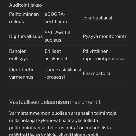
Auditointijakso
Pelitoiminnan
eCOGRA-
Joka kuukausi
reiluus
sertifiointi
SSL 256-bit
Digiturvallisuus
Pysyvä monitorointi
suojaus
Rahojen
Erilliset
Päivittäinen
erillisyys
asiakastilit
raportointiprosessi
Identiteetin
Tunne asiakkaasi
Ensi nostolla
varmennus
-prosessi
Vastuullisen pelaamisen instrumentit
Varmistamme monipuolisen arsenaalin toimintoja,
millä pelaajat kykenevät hallita yksilöllistä
pelitoimintaansa. Talletuslimitat on mahdollista
määritettävissä päivä-, viikoittainen- sekä