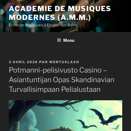
Aller
ACADEMIE DE MUSIQUES
au
MODERNES (A.M.M.)
contenu
principal
Ecole de Musiques à Forges-les-Bains
Menu
PUBLIÉ
3 AVRIL 2026
PAR
WERTUSLASH
LE
Potmanni-pelisivusto Casino –
Asiantuntijan Opas Skandinavian
Turvallisimpaan Pelialustaan