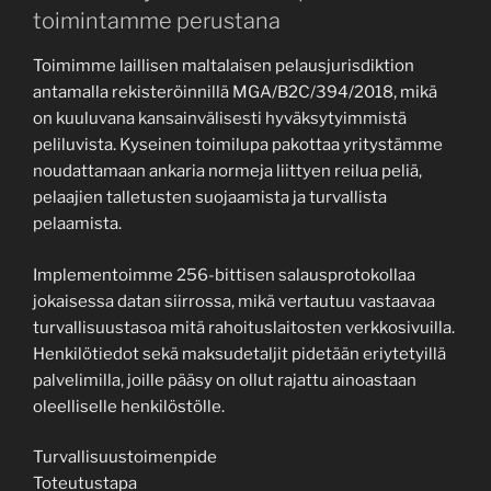
toimintamme perustana
Toimimme laillisen maltalaisen pelausjurisdiktion
antamalla rekisteröinnillä MGA/B2C/394/2018, mikä
on kuuluvana kansainvälisesti hyväksytyimmistä
peliluvista. Kyseinen toimilupa pakottaa yritystämme
noudattamaan ankaria normeja liittyen reilua peliä,
pelaajien talletusten suojaamista ja turvallista
pelaamista.
Implementoimme 256-bittisen salausprotokollaa
jokaisessa datan siirrossa, mikä vertautuu vastaavaa
turvallisuustasoa mitä rahoituslaitosten verkkosivuilla.
Henkilötiedot sekä maksudetaljit pidetään eriytetyillä
palvelimilla, joille pääsy on ollut rajattu ainoastaan
oleelliselle henkilöstölle.
Turvallisuustoimenpide
Toteutustapa