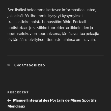
Sen lisäksi hoidamme kattavaa informaatioalustaa,
joka sisältää tiheimmin kysytyt kysymykset
transaktiokeinoista bonussääntöihin. Portaali
uudistetaan joka viikko tuoreiden artikkeleiden ja
opetuselokuvien seurauksena, tämä avustaa pelaajia
löytämään selvitykset tiedusteluihinsa omin avuin.
CATÉGORIES
UNCATEGORIZED
Navigation
Article
PRÉCÉDENT
de
précédent
Manuel Intégral des Portails de Mises Sportifs
l’article
Mondiaux