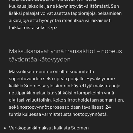
kuukausijaksolle, ja ne käynnistyvät välittömästi. Sen
lisäksi pelaajat voivat asettaa tappiorajoja, pelaamisen
aikarajoja että hyödyntää itsesulkua väliaikaisesti
taikka toistaiseksi.< /p>
Maksukanavat ynnä transaktiot – nopeus
täydentää kätevyyden
Maksuliikenteemme on ollut suunniteltu
sopeutuvuuden sekä ripeän pohjalle. Hyväksymme
kaikkia Suomessa yleisimmin käytettyjä maksutapoja
nettipankkimaksuista sähköisiin lompakoihin ynnä
digitaalivaluuttoihin. Koko siirrot hoidetaan saman tien,
sekä nostopyynnöt prosessoidaan tavallisesti 24
tuntia kuluessa varmistetusta nostopyynnöstä.
Verkkopankkimaksut kaikista Suomen