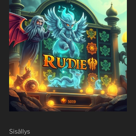
Sisällys