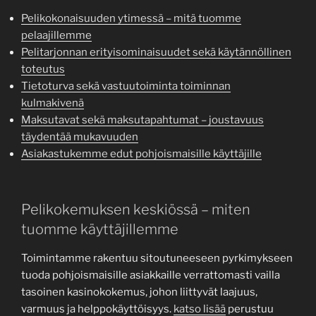
Pelikokonaisuuden ytimessä – mitä tuomme
pelaajillemme
Pelitarjonnan erityisominaisuudet sekä käytännöllinen
toteutus
Tietoturva sekä vastuutoiminta toiminnan
kulmakivenä
Maksutavat sekä maksutapahtumat – joustavuus
täydentää mukavuuden
Asiakastukemme edut pohjoismaisille käyttäjille
Pelikokemuksen keskiössä – miten
tuomme käyttäjillemme
Toimintamme rakentuu sitoutuneeseen pyrkimykseen
tuoda pohjoismaisille asiakkaille verrattomasti vailla
tasoinen kasinokokemus, johon liittyvät laajuus,
varmuus ja helppokäyttöisyys.
katso lisää
perustuu