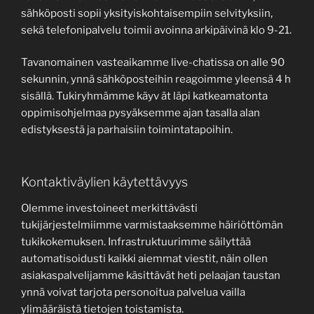
sähköposti sopii yksityiskohtaisempiin selvityksiin,
sekä telefonipalvelu toimii avoinna arkipäivinä klo 9-21.
Tavanomainen vasteaikamme live-chatissa on alle 90
sekunnin, ynnä sähköposteihin reagoimme yleensä 4 h
sisällä. Tukiryhmämme käyv ät läpi katkeamatonta
oppimisohjelmaa pysyäksemme ajan tasalla alan
edistyksestä ja parhaisiin toimintatapoihin.
Kontaktiväylien käytettävyys
Olemme investoineet merkittävästi
tukijärjestelmiimme varmistaaksemme häiriöttömän
tukikokemuksen. Infrastruktuurimme säilyttää
automatisoidusti kaikki aiemmat viestit, näin ollen
asiakaspalvelijamme käsittävät heti pelaajan taustan
ynnä voivat tarjota personoitua palvelua vailla
ylimääräistä tietojen toistamista.