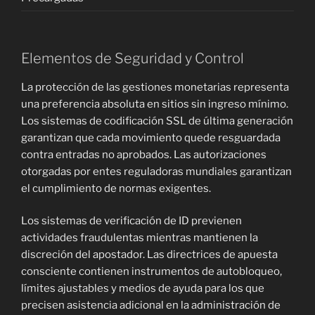
Elementos de Seguridad y Control
La protección de las gestiones monetarias representa
una preferencia absoluta en sitios sin ingreso mínimo.
Los sistemas de codificación SSL de última generación
garantizan que cada movimiento quede resguardada
contra entradas no aprobados. Las autorizaciones
otorgadas por entes reguladoras mundiales garantizan
el cumplimiento de normas exigentes.
Los sistemas de verificación de ID previenen
actividades fraudulentas mientras mantienen la
discreción del apostador. Las directrices de apuesta
consciente contienen instrumentos de autobloqueo,
límites ajustables y medios de ayuda para los que
precisen asistencia adicional en la administración de