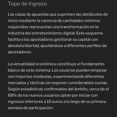
Tope de Ingreso
Las casas de apuestas que suprimen las obstáculos de
inicio mediante la carencia de cantidades mínimos
requeridos representan una transformación en la
industria del entretenimiento digital. Este esquema
facilita a los apostadores gestionar su capital con
absoluta libertad, ajustándose a diferentes perfiles de
apostadores.
La versatilidad económica constituye el fundamento
básico de este sistema. Los usuarios pueden empezar
con importes modestas, experimentando diferentes
mercados y tácticas sin exponer considerables sumas.
Según estadísticas confirmados del ámbito, cerca de el
68% de los nuevos usuarios optan por iniciar con
ingresos inferiores a 10 euros a lo largo de su primera
semana de participación.