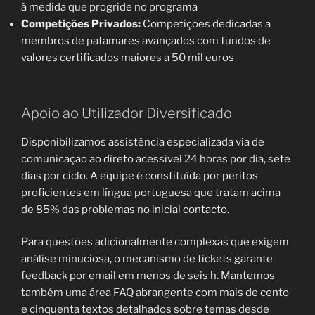
à medida que progride no programa
Competições Privados:
Competições dedicadas a
membros de patamares avançados com fundos de
valores certificados maiores a 50 mil euros
Apoio ao Utilizador Diversificado
Disponibilizamos assistência especializada via de
comunicação ao direto acessível 24 horas por dia, sete
dias por ciclo. A equipe é constituída por peritos
proficientes em língua portuguesa que tratam acima
de 85% das problemas no inicial contacto.
Para questões adicionalmente complexas que exigem
análise minuciosa, o mecanismo de tickets garante
feedback por email em menos de seis h. Mantemos
também uma área FAQ abrangente com mais de cento
e cinquenta textos detalhados sobre temas desde