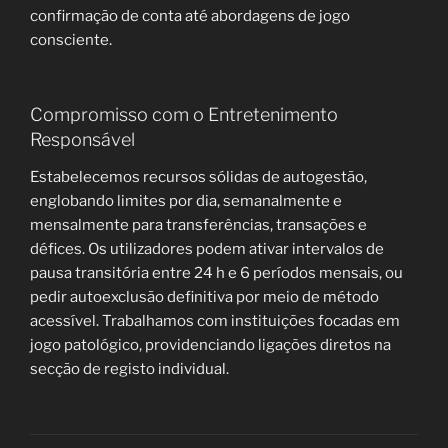
confirmação de conta até abordagens de jogo
consciente.
Compromisso com o Entretenimento
Responsável
Estabelecemos recursos sólidas de autogestão,
englobando limites por dia, semanalmente e
mensalmente para transferências, transações e
défices. Os utilizadores podem ativar intervalos de
pausa transitória entre 24 h e 6 períodos mensais, ou
pedir autoexclusão definitiva por meio de método
acessível. Trabalhamos com instituições focadas em
jogo patológico, providenciando ligações diretos na
secção de registo individual.