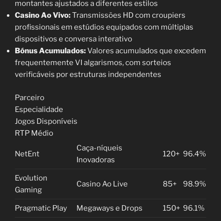
montantes ajustados a diferentes estilos
Casino Ao Vivo:
Transmissões HD com croupiers
profissionais em estúdios equipados com múltiplas
dispositivos e conversa interativo
Bónus Acumulados:
Valores acumulados que excedem
frequentemente VI algarismos, com sorteios
verificáveis por estruturas independentes
Parceiro
Especialidade
Jogos Disponíveis
RTP Médio
Caça-níqueis
NetEnt
120+
96.4%
Inovadoras
Evolution
Casino Ao Live
85+
98.9%
Gaming
Pragmatic Play
Megaways e Drops
150+
96.1%