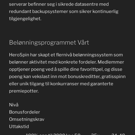
serverar befinner seg i sikrede datasentre med
redundant backupsystemer som sikrer kontinuerlig
tilgjengelighet.
Belønningsprogrammet Vårt
HeroSpin har skapt et flernivå belønningssystem som
belønner aktivitet med konkrete fordeler. Medlemmer
opptjener poeng ved å spille dine favorittpel, og disse
poeng kan vekslast inn mot bonuskreditter, gratisspinn
eller unik tilgang til konkurranser med garanterte
premiepotter.
Nivå
Bonusfordeler
Omsetningskrav
Uttakstid