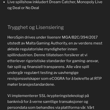
Live spillshow inkludert Dream Catcher, Monopoly Live
og Deal or No Deal
Trygghet og Lisensiering
HeroSpin drives under lisensnr MGA/B2C/394/2017
utstedt av Malta Gaming Authority, en av verdens mest
aktede regulatoriske myndigheter innen
spillindustrien. Denne tillatelsen forsikrer at vi
etterlever rigoristiske standarder for gaming-ansvar,
fair spill og finansiell transparens. Alle våre spill
undergår regulært testing av uavhengige
revisjonsselskaper som eCOGRA for å bekrefte at RTP
møter bransjestandardene.
Vi implementerer SSL-krypteringsteknologi på
banknivå for å verne samtlige transaksjoner og
persondata som behandles via plattforma vår. Vårt