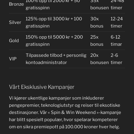
100% opp til 2000 kr + 50
35x
24-48
Bronze
gratisspinn
bonusen
timer
125% opp til 3000 kr + 100
30x
12-24
Silver
gratisspinn
bonus
timer
150% opp til 5000 kr + 200
25x
6-12
Gold
gratisspinn
bonus
timar
Tilpassede tilbod + personlig
20x
2-6
VIP
kontoadministrator
bonusen
timer
Vårt Eksklusive Kampanjer
Vi kjører ukentlige kampanjer som inkluderer
pengepremier, teknologiutstyr og reiser til eksotiske
destinasjoner. Vår « Spin & Win Weekend »-kampanje
har blitt spesielt populær, hvor spelarar kompeterer
om en sikra premiepott på 100.000 kroner hver helg.