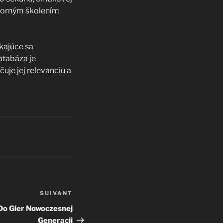
borným školením
kajúce sa
atabáza je
uje jej relevanciu a
SUIVANT
Article
suivant
Do Gier Nowoczesnej
Generacji