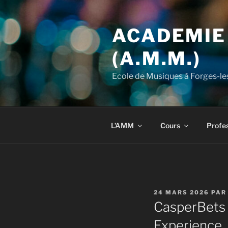
Aller
au
ACADEMIE
contenu
principal
(A.M.M.)
Ecole de Musiques à Forges-le
L’AMM
Cours
Profes
PUBLIÉ
24 MARS 2026
PA
LE
CasperBets
Experience