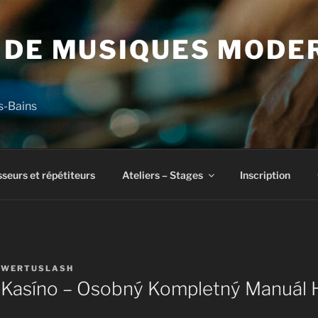
 DE MUSIQUES MODE
s-Bains
seurs et répétiteurs
Ateliers – Stages
Inscription
R
WERTUSLASH
 Kasíno – Osobný Kompletný Manuál