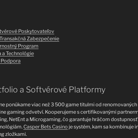
tvérové Poskytovateľov
 Transakčná Zabezpečenie
ernostný Program
 a Technológie
a Podpora
folio a Softvérové Platformy
ne ponúkame viac než 3 500 game titulmi od renomovaných 
line gaming odvetví. Kooperujeme s certifikovanými partner
ming, NetEnt a Microgaming, čo garantuje hráčom dostupnos
nológiám.
Casper Bets Casino
je systém, kam sa kombinuje i
g zložkami.