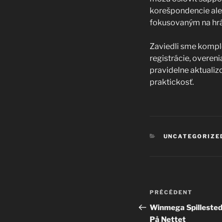
korešpondencie ale
fokusovaným na hrá
Zaviedli sme kompl
registrácie, overen
pravidelne aktualiz
praktickosť.
CATÉGORIES
UNCATEGORIZE
Navigation
Article
PRÉCÉDENT
de
précédent
Winmega Spillested
På Nettet