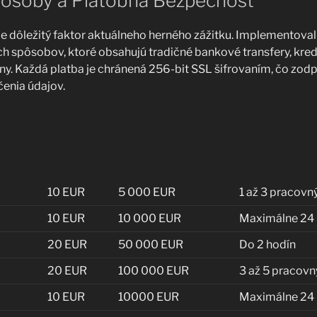
pôsoby a Platobná Bezpečnosť
a je dôležitý faktor aktuálneho herného zážitku. Implementoval
 spôsobov, ktoré obsahujú tradičné bankové transfery, kredi
eny. Každá platba je chránená 256-bit SSL šifrovaním, čo z
enia údajov.
10 EUR
5 000 EUR
1 až 3 pracovn
10 EUR
10 000 EUR
Maximálne 24 
20 EUR
50 000 EUR
Do 2 hodín
20 EUR
100 000 EUR
3 až 5 pracovn
10 EUR
10000 EUR
Maximálne 24 