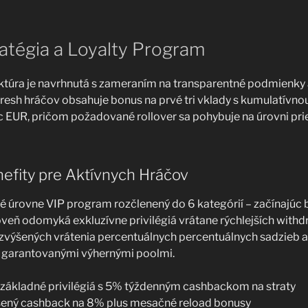
tégia a Loyalty Program
ktúra je navrhnutá s zameraním na transparentné podmienky 
 fresh hráčov obsahuje bonus na prvé tri vklady s kumulatívn
íc EUR, pričom požadované rollover sa pohybuje na úrovni pr
efity pre Aktívnych Hráčov
ré úrovne VIP program rozčlenený do 6 kategórií – začínajúc
veň odomyká exkluzívne privilégiá vrátane rýchlejších with
zvýšených vrátenia percentuálnych percentuálnych sadzieb a
 s garantovanými výhernými poolmi.
 základné privilégiá s 5% týždenným cashbackom na straty
šený cashback na 8% plus mesačné reload bonusy