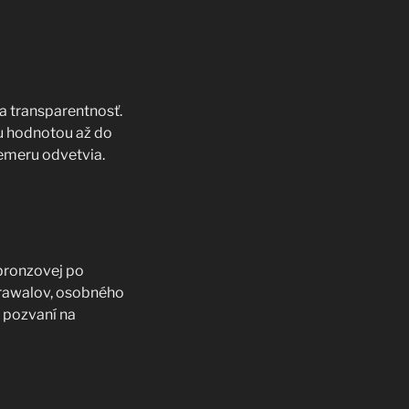
a transparentnosť.
ou hodnotou až do
iemeru odvetvia.
 bronzovej po
drawalov, osobného
 pozvaní na