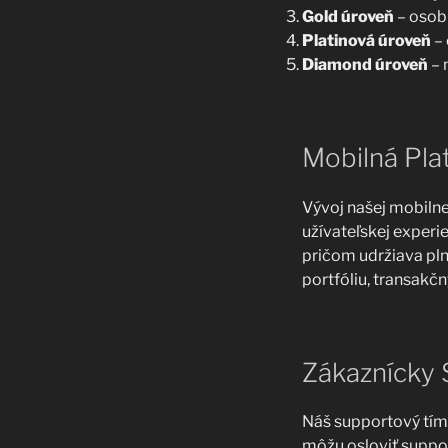
Gold úroveň
– osob
Platinová úroveň
– 
Diamond úroveň
– 
Mobilná Pla
Vývoj našej mobilne
užívateľskej experi
pričom udržiava pln
portfóliu, transak
Zákaznícky 
Náš supportový tím
môžu osloviť suppo