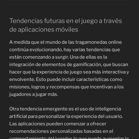
Tendencias futuras en el juego a través
de aplicaciones móviles
A medida que el mundo de las tragamonedas online
continúa evolucionando, hay varias tendencias que
están comenzando a surgir. Una de ellas es la
integración de elementos de gamificación, que buscan
hacer que la experiencia de juego sea más interactiva y
envolvente. Esto puede incluir características como
misiones, logros y recompensas que incentivan a los
jugadores a jugar más.
Otra tendencia emergente es el uso de inteligencia
artificial para personalizar la experiencia del usuario.
Las aplicaciones pueden comenzar a ofrecer
recomendaciones personalizadas basadas en el
comportamiento del jugador, lo que puede aumentar la