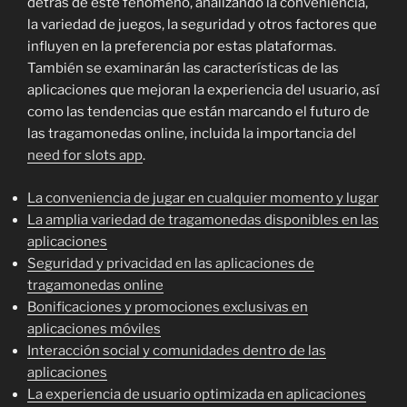
detrás de este fenómeno, analizando la conveniencia,
la variedad de juegos, la seguridad y otros factores que
influyen en la preferencia por estas plataformas.
También se examinarán las características de las
aplicaciones que mejoran la experiencia del usuario, así
como las tendencias que están marcando el futuro de
las tragamonedas online, incluida la importancia del
need for slots app
.
La conveniencia de jugar en cualquier momento y lugar
La amplia variedad de tragamonedas disponibles en las
aplicaciones
Seguridad y privacidad en las aplicaciones de
tragamonedas online
Bonificaciones y promociones exclusivas en
aplicaciones móviles
Interacción social y comunidades dentro de las
aplicaciones
La experiencia de usuario optimizada en aplicaciones