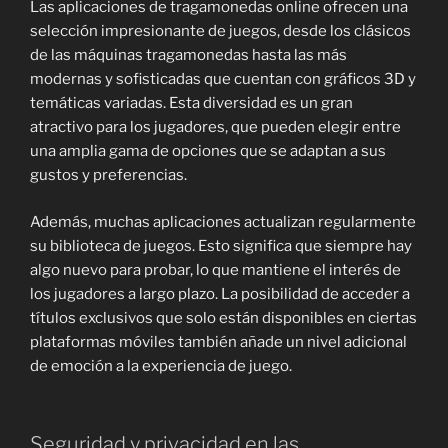
Las aplicaciones de tragamonedas online ofrecen una
selección impresionante de juegos, desde los clásicos
de las máquinas tragamonedas hasta las más
modernas y sofisticadas que cuentan con gráficos 3D y
temáticas variadas. Esta diversidad es un gran
atractivo para los jugadores, que pueden elegir entre
una amplia gama de opciones que se adaptan a sus
gustos y preferencias.
Además, muchas aplicaciones actualizan regularmente
su biblioteca de juegos. Esto significa que siempre hay
algo nuevo para probar, lo que mantiene el interés de
los jugadores a largo plazo. La posibilidad de acceder a
títulos exclusivos que solo están disponibles en ciertas
plataformas móviles también añade un nivel adicional
de emoción a la experiencia de juego.
Seguridad y privacidad en las