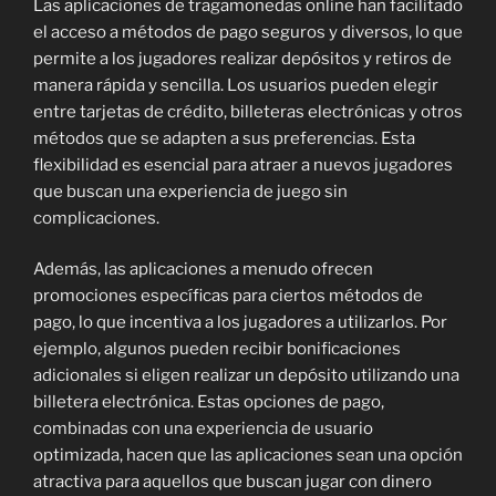
Las aplicaciones de tragamonedas online han facilitado
el acceso a métodos de pago seguros y diversos, lo que
permite a los jugadores realizar depósitos y retiros de
manera rápida y sencilla. Los usuarios pueden elegir
entre tarjetas de crédito, billeteras electrónicas y otros
métodos que se adapten a sus preferencias. Esta
flexibilidad es esencial para atraer a nuevos jugadores
que buscan una experiencia de juego sin
complicaciones.
Además, las aplicaciones a menudo ofrecen
promociones específicas para ciertos métodos de
pago, lo que incentiva a los jugadores a utilizarlos. Por
ejemplo, algunos pueden recibir bonificaciones
adicionales si eligen realizar un depósito utilizando una
billetera electrónica. Estas opciones de pago,
combinadas con una experiencia de usuario
optimizada, hacen que las aplicaciones sean una opción
atractiva para aquellos que buscan jugar con dinero