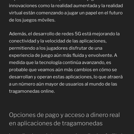
innovaciones como la realidad aumentada y la realidad
virtual están comenzando a jugar un papel en el futuro
de los juegos móviles.
Además, el desarrollo de redes 5G está mejorando la
conectividad y la velocidad de las aplicaciones,
permitiendo a los jugadores disfrutar de una
experiencia de juego aún más fluida y envolvente. A
medida que la tecnología continúa avanzando, es
probable que veamos aún más cambios en cómo se
desarrollan y operan estas aplicaciones, lo que atraerá
a un número aún mayor de usuarios al mundo de las
tragamonedas online.
Opciones de pago y acceso a dinero real
en aplicaciones de tragamonedas