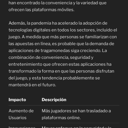
han encontrado la conveniencia y la variedad que
ofrecen las plataformas móviles.
Además, la pandemia ha acelerado la adopción de
tecnologías digitales en todos los sectores, incluido el
juego. A medida que más personas se familiarizan con
las apuestas en línea, es probable que la demanda de
aplicaciones de tragamonedas siga creciendo. La
combinación de conveniencia, seguridad y
entretenimiento que ofrecen estas aplicaciones ha
transformado la forma en que las personas disfrutan
del juego, y esta tendencia probablemente se
mantendrá en el futuro.
Impacto
Descripción
Aumento de
Más jugadores se han trasladado a
Usuarios
plataformas online.