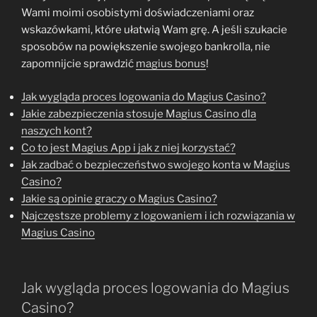
Wami moimi osobistymi doświadczeniami oraz
wskazówkami, które ułatwią Wam grę. A jeśli szukacie
sposobów na powiększenie swojego bankrolla, nie
zapomnijcie sprawdzić
magius bonus
!
Jak wygląda proces logowania do Magius Casino?
Jakie zabezpieczenia stosuje Magius Casino dla
naszych kont?
Co to jest Magius App i jak z niej korzystać?
Jak zadbać o bezpieczeństwo swojego konta w Magius
Casino?
Jakie są opinie graczy o Magius Casino?
Najczęstsze problemy z logowaniem i ich rozwiązania w
Magius Casino
Jak wygląda proces logowania do Magius
Casino?