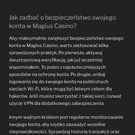
Jak zadbać o bezpieczeństwo swojego
konta w Magius Casino?
Aby maksymalnie zwiększyć bezpieczeństwo swojego
konta w Magius Casino, warto zastosować kilka
sprawdzonych praktyk. Po pierwsze, aktywuj
dwustopniową weryfikację, jak już wcześniej
wspomniałem. To jeden z najskuteczniejszych
sposobów na ochronę konta. Po drugie, unikaj
logowania się do swojego konta na publicznych
sieciach Wi-Fi, które mogą być łatwym celem dla
hakerów. Jeśli musisz skorzystać z takiej sieci, rozważ
użycie VPN dla dodatkowego zabezpieczenia.
Innym ważnym krokiem jest regularne monitorowanie
swojego konta, aby szybko zauważyć wszelkie
nieprawidłowości. Sprawdzaj historię transakcji oraz