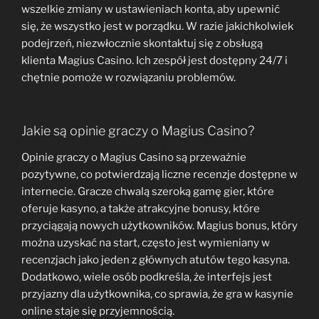
wszelkie zmiany w ustawieniach konta, aby upewnić
się, że wszystko jest w porządku. W razie jakichkolwiek
podejrzeń, niezwłocznie skontaktuj się z obsługą
klienta Magius Casino. Ich zespół jest dostępny 24/7 i
chętnie pomoże w rozwiązaniu problemów.
Jakie są opinie graczy o Magius Casino?
Opinie graczy o Magius Casino są przeważnie
pozytywne, co potwierdzają liczne recenzje dostępne w
internecie. Gracze chwalą szeroką gamę gier, które
oferuje kasyno, a także atrakcyjne bonusy, które
przyciągają nowych użytkowników. Magius bonus, który
można uzyskać na start, często jest wymieniany w
recenzjach jako jeden z głównych atutów tego kasyna.
Dodatkowo, wiele osób podkreśla, że interfejs jest
przyjazny dla użytkownika, co sprawia, że gra w kasynie
online staje się przyjemnością.