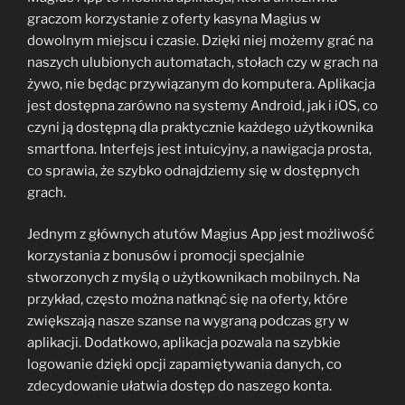
graczom korzystanie z oferty kasyna Magius w
dowolnym miejscu i czasie. Dzięki niej możemy grać na
naszych ulubionych automatach, stołach czy w grach na
żywo, nie będąc przywiązanym do komputera. Aplikacja
jest dostępna zarówno na systemy Android, jak i iOS, co
czyni ją dostępną dla praktycznie każdego użytkownika
smartfona. Interfejs jest intuicyjny, a nawigacja prosta,
co sprawia, że szybko odnajdziemy się w dostępnych
grach.
Jednym z głównych atutów Magius App jest możliwość
korzystania z bonusów i promocji specjalnie
stworzonych z myślą o użytkownikach mobilnych. Na
przykład, często można natknąć się na oferty, które
zwiększają nasze szanse na wygraną podczas gry w
aplikacji. Dodatkowo, aplikacja pozwala na szybkie
logowanie dzięki opcji zapamiętywania danych, co
zdecydowanie ułatwia dostęp do naszego konta.