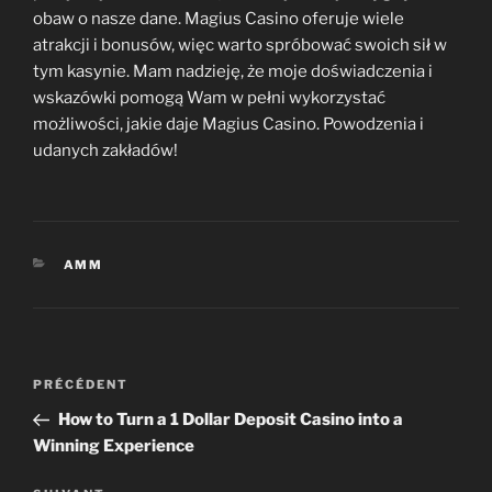
obaw o nasze dane. Magius Casino oferuje wiele
atrakcji i bonusów, więc warto spróbować swoich sił w
tym kasynie. Mam nadzieję, że moje doświadczenia i
wskazówki pomogą Wam w pełni wykorzystać
możliwości, jakie daje Magius Casino. Powodzenia i
udanych zakładów!
CATÉGORIES
AMM
Navigation
Article
PRÉCÉDENT
de
précédent
How to Turn a 1 Dollar Deposit Casino into a
l’article
Winning Experience