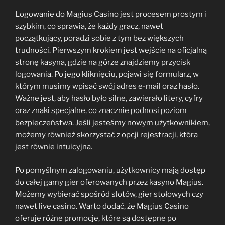
Logowanie do Magius Casino jest procesem prostym i
szybkim, co sprawia, że każdy gracz, nawet
początkujący, poradzi sobie z tym bez większych
trudności. Pierwszym krokiem jest wejście na oficjalną
stronę kasyna, gdzie na górze znajdziemy przycisk
logowania. Po jego kliknięciu, pojawi się formularz, w
którym musimy wpisać swój adres e-mail oraz hasło.
Ważne jest, aby hasło było silne, zawierało litery, cyfry
oraz znaki specjalne, co znacznie podnosi poziom
bezpieczeństwa. Jeśli jesteśmy nowym użytkownikiem,
możemy również skorzystać z opcji rejestracji, która
jest równie intuicyjna.
Po pomyślnym zalogowaniu, użytkownicy mają dostęp
do całej gamy gier oferowanych przez kasyno Magius.
Możemy wybierać spośród slotów, gier stołowych czy
nawet live casino. Warto dodać, że Magius Casino
oferuje różne promocje, które są dostępne po