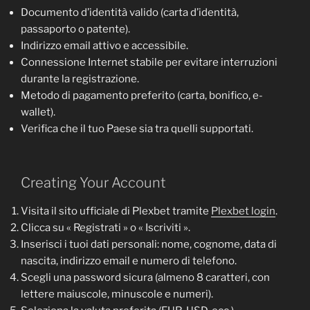
Documento d’identità valido (carta d’identità,
passaporto o patente).
Indirizzo email attivo e accessibile.
Connessione Internet stabile per evitare interruzioni
durante la registrazione.
Metodo di pagamento preferito (carta, bonifico, e-
wallet).
Verifica che il tuo Paese sia tra quelli supportati.
Creating Your Account
Visita il sito ufficiale di Plexbet tramite
Plexbet login
.
Clicca su « Registrati » o « Iscriviti ».
Inserisci i tuoi dati personali: nome, cognome, data di
nascita, indirizzo email e numero di telefono.
Scegli una password sicura (almeno 8 caratteri, con
lettere maiuscole, minuscole e numeri).