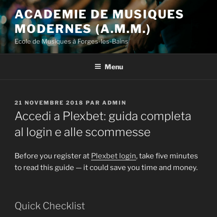
Aller
ACADEMIE DE MUSIQUES
au
MODERNES (A.M.M.)
contenu
principal
Ecole de Musiques à Forges-les-Bains
Menu
PUBLIÉ
21 NOVEMBRE 2018
PAR
ADMIN
LE
Accedi a Plexbet: guida completa
al login e alle scommesse
Before you register at
Plexbet login
, take five minutes
to read this guide — it could save you time and money.
Quick Checklist