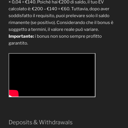
× 0,04 = €140. Poiché hai €200 di saldo, il tuo EV
calcolato è: €200 – €140 = €60. Tuttavia, dopo aver
soddisfatto il requisito, puoi prelevare solo il saldo
rimanente (se positivo). Considerando che il bonus è
soggetto a termini, il valore reale può variare.
Importante:
i bonus non sono sempre profitto
garantito.
Deposits & Withdrawals