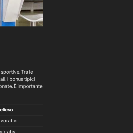
sportive. Tra le
i. I bonus tipici
ionate. È importante
elievo
avorativi
avorativi