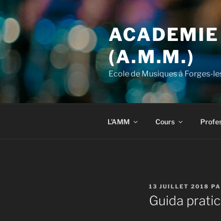
Aller
au
ACADEMIE
contenu
principal
(A.M.M.)
Ecole de Musiques à Forges-le
L’AMM
Cours
Profes
PUBLIÉ
13 JUILLET 2018
P
LE
Guida pratic