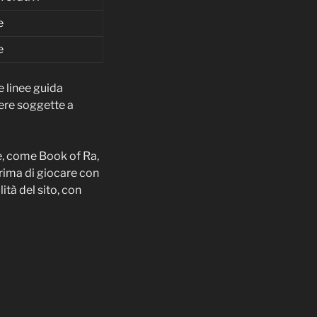
e
e
e linee guida
sere soggette a
le, come Book of Ra,
rima di giocare con
ità del sito, con