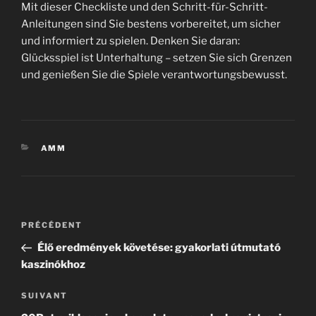
Mit dieser Checkliste und den Schritt-für-Schritt-
Anleitungen sind Sie bestens vorbereitet, um sicher
und informiert zu spielen. Denken Sie daran:
Glücksspiel ist Unterhaltung – setzen Sie sich Grenzen
und genießen Sie die Spiele verantwortungsbewusst.
CATÉGORIES
AMM
Navigation
Article
PRÉCÉDENT
de
précédent
Élő eredmények követése: gyakorlati útmutató
l’article
kaszinókhoz
Article
SUIVANT
suivant