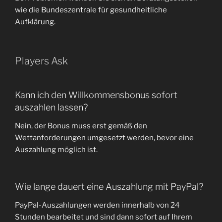
wie die Bundeszentrale für gesundheitliche
Aufklärung.
Players Ask
Kann ich den Willkommensbonus sofort
auszahlen lassen?
Nein, der Bonus muss erst gemäß den
Wettanforderungen umgesetzt werden, bevor eine
Auszahlung möglich ist.
Wie lange dauert eine Auszahlung mit PayPal?
PayPal-Auszahlungen werden innerhalb von 24
Stunden bearbeitet und sind dann sofort auf Ihrem