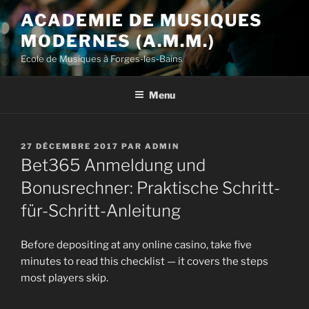
Aller
ACADEMIE DE MUSIQUES
au
MODERNES (A.M.M.)
contenu
principal
Ecole de Musiques à Forges-les-Bains
Menu
PUBLIÉ
27 DÉCEMBRE 2017
PAR
ADMIN
LE
Bet365 Anmeldung und
Bonusrechner: Praktische Schritt-
für-Schritt-Anleitung
Before depositing at any online casino, take five
minutes to read this checklist — it covers the steps
most players skip.