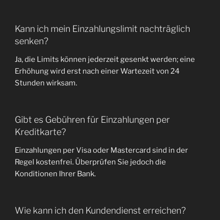
Kann ich mein Einzahlungslimit nachträglich
senken?
Ja, die Limits können jederzeit gesenkt werden; eine
Erhöhung wird erst nach einer Wartezeit von 24
Stunden wirksam.
Gibt es Gebühren für Einzahlungen per
Kreditkarte?
Einzahlungen per Visa oder Mastercard sind in der
Regel kostenfrei. Überprüfen Sie jedoch die
Konditionen Ihrer Bank.
Wie kann ich den Kundendienst erreichen?