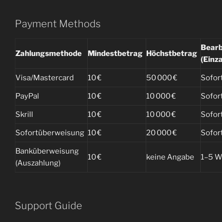
Payment Methods
Bearb
Zahlungsmethode
Mindestbetrag
Höchstbetrag
(Einz
Visa/Mastercard
10 €
50 000 €
Sofor
PayPal
10 €
10 000 €
Sofor
Skrill
10 €
10 000 €
Sofor
Sofortüberweisung
10 €
20 000 €
Sofor
Banküberweisung
10 €
keine Angabe
1–5 W
(Auszahlung)
Support Guide