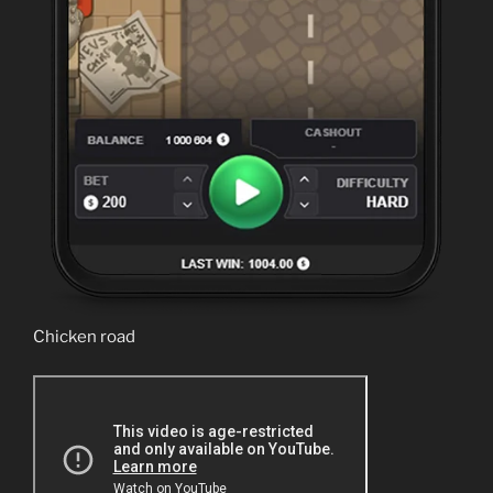
Chicken road