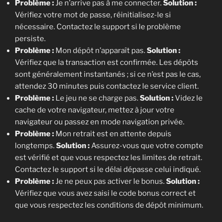
Problème :
Je n’arrive pas à me connecter.
Solution :
Vérifiez votre mot de passe, réinitialisez-le si
nécessaire. Contactez le support si le problème
persiste.
Problème :
Mon dépôt n’apparaît pas.
Solution :
Vérifiez que la transaction est confirmée. Les dépôts
sont généralement instantanés ; si ce n’est pas le cas,
attendez 30 minutes puis contactez le service client.
Problème :
Le jeu ne se charge pas.
Solution :
Videz le
cache de votre navigateur, mettez à jour votre
navigateur ou passez en mode navigation privée.
Problème :
Mon retrait est en attente depuis
longtemps.
Solution :
Assurez-vous que votre compte
est vérifié et que vous respectez les limites de retrait.
Contactez le support si le délai dépasse celui indiqué.
Problème :
Je ne peux pas activer le bonus.
Solution :
Vérifiez que vous avez saisi le code bonus correct et
que vous respectez les conditions de dépôt minimum.