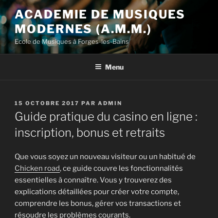
Aller
ACADEMIE DE MUSIQUES
au
MODERNES (A.M.M.)
contenu
principal
Ecole de Musiques à Forges-les-Bains
Menu
PUBLIÉ
15 OCTOBRE 2017
PAR
ADMIN
LE
Guide pratique du casino en ligne :
inscription, bonus et retraits
Que vous soyez un nouveau visiteur ou un habitué de
Chicken road
, ce guide couvre les fonctionnalités
essentielles à connaître. Vous y trouverez des
explications détaillées pour créer votre compte,
comprendre les bonus, gérer vos transactions et
résoudre les problèmes courants.