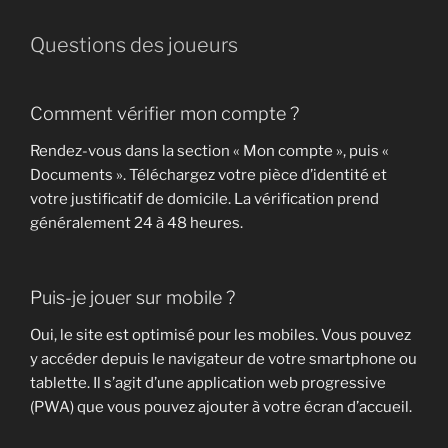
Questions des joueurs
Comment vérifier mon compte ?
Rendez-vous dans la section « Mon compte », puis «
Documents ». Téléchargez votre pièce d’identité et
votre justificatif de domicile. La vérification prend
généralement 24 à 48 heures.
Puis-je jouer sur mobile ?
Oui, le site est optimisé pour les mobiles. Vous pouvez
y accéder depuis le navigateur de votre smartphone ou
tablette. Il s’agit d’une application web progressive
(PWA) que vous pouvez ajouter à votre écran d’accueil.