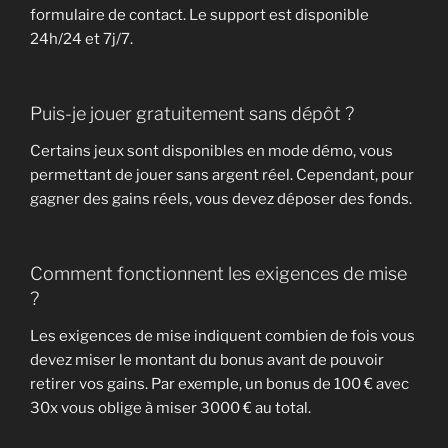
formulaire de contact. Le support est disponible
24h/24 et 7j/7.
Puis-je jouer gratuitement sans dépôt ?
Certains jeux sont disponibles en mode démo, vous
permettant de jouer sans argent réel. Cependant, pour
gagner des gains réels, vous devez déposer des fonds.
Comment fonctionnent les exigences de mise
?
Les exigences de mise indiquent combien de fois vous
devez miser le montant du bonus avant de pouvoir
retirer vos gains. Par exemple, un bonus de 100 € avec
30x vous oblige à miser 3000 € au total.