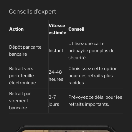
Conseils d’expert
Vitesse
Action
Conseil
estimée
Utilisez une carte
Dépôt par carte
Instant
prépayée pour plus de
bancaire
sécurité.
Retrait vers
Choisissez cette option
24-48
portefeuille
pour des retraits plus
heures
électronique
rapides.
Retrait par
3-7
Prévoyez ce délai pour les
virement
jours
retraits importants.
bancaire