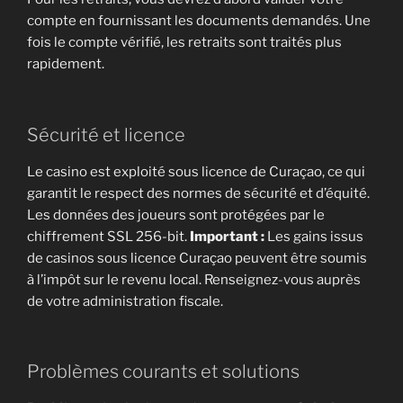
compte en fournissant les documents demandés. Une
fois le compte vérifié, les retraits sont traités plus
rapidement.
Sécurité et licence
Le casino est exploité sous licence de Curaçao, ce qui
garantit le respect des normes de sécurité et d’équité.
Les données des joueurs sont protégées par le
chiffrement SSL 256-bit.
Important :
Les gains issus
de casinos sous licence Curaçao peuvent être soumis
à l’impôt sur le revenu local. Renseignez-vous auprès
de votre administration fiscale.
Problèmes courants et solutions