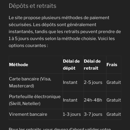
Dépôts et retraits
Le site propose plusieurs méthodes de paiement
sécurisées. Les dépôts sont généralement
instantanés, tandis que les retraits peuvent prendre de
1 à 5 jours ouvrés selon la méthode choisie. Voici les
options courantes :
Délai de
Délai de
Méthode
Frais
dépôt
retrait
Carte bancaire (Visa,
Instant
2-5 jours
Gratuit
Mastercard)
Portefeuille électronique
Instant
24h-48h
Gratuit
(Skrill, Neteller)
Virement bancaire
1-3 jours
3-7 jours
Gratuit
Pour les retraits, vous devrez d’abord valider votre