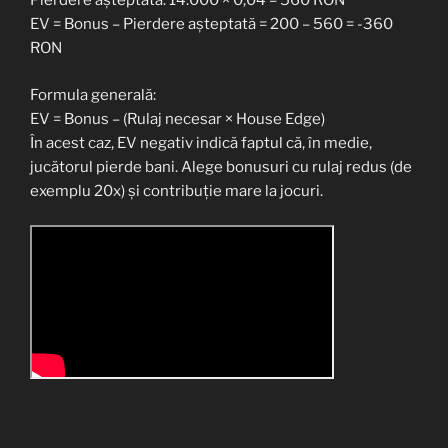
Pierdere așteptată: 14.000 × 0,04 = 560 RON
EV = Bonus – Pierdere așteptată = 200 – 560 = -360
RON
Formula generală:
EV = Bonus – (Rulaj necesar × House Edge)
În acest caz, EV negativ indică faptul că, în medie,
jucătorul pierde bani. Alege bonusuri cu rulaj redus (de
exemplu 20x) și contribuție mare la jocuri.