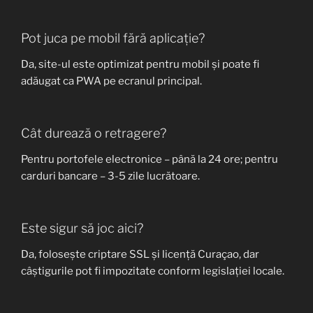
Pot juca pe mobil fără aplicație?
Da, site-ul este optimizat pentru mobil și poate fi
adăugat ca PWA pe ecranul principal.
Cât durează o retragere?
Pentru portofele electronice – până la 24 ore; pentru
carduri bancare – 3-5 zile lucrătoare.
Este sigur să joc aici?
Da, folosește criptare SSL și licență Curaçao, dar
câștigurile pot fi impozitate conform legislației locale.