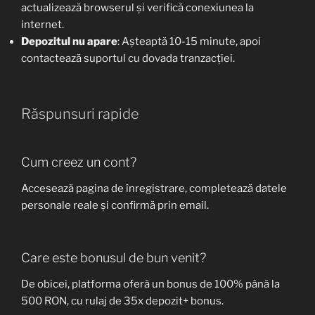
actualizează browserul și verifică conexiunea la
internet.
Depozitul nu apare
: Așteaptă 10-15 minute, apoi
contactează suportul cu dovada tranzacției.
Răspunsuri rapide
Cum creez un cont?
Accesează pagina de înregistrare, completează datele
personale reale și confirmă prin email.
Care este bonusul de bun venit?
De obicei, platforma oferă un bonus de 100% până la
500 RON, cu rulaj de 35x depozit+ bonus.