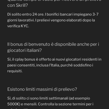
con Skrill?
Di solito entro 24 ore. I bonifici bancari impiegano 3-7
giorni lavorativi. I prelievi vengono elaborati dopo la
verifica KYC.
Il bonus di benvenuto è disponibile anche per i
giocatori italiani?
Sì, il cplay bonus è offerto ai nuovi giocatori residenti in
paesi consentiti, inclusa l’Italia, purché soddisfino i
requisiti.
Esistono limiti massimi di prelievo?
Sì, di solito ci sono limiti settimanali (ad esempio
5000€) e mensili. Controlla la sezione termini per i