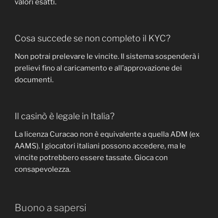
valori esatti.
Cosa succede se non completo il KYC?
Non potrai prelevare le vincite. Il sistema sospenderà i
prelievi fino al caricamento e all’approvazione dei
documenti.
Il casinò è legale in Italia?
La licenza Curacao non è equivalente a quella ADM (ex
AAMS). I giocatori italiani possono accedere, ma le
vincite potrebbero essere tassate. Gioca con
consapevolezza.
Buono a sapersi