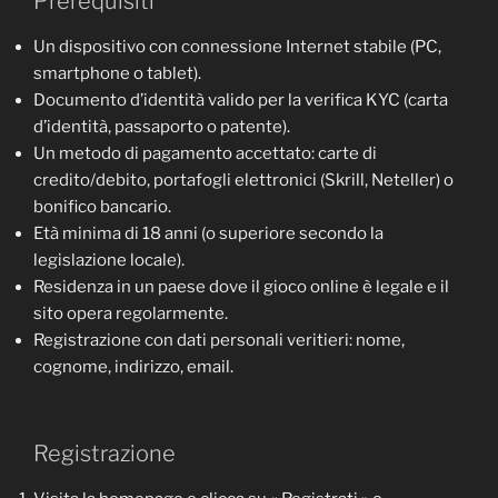
Prerequisiti
Un dispositivo con connessione Internet stabile (PC,
smartphone o tablet).
Documento d’identità valido per la verifica KYC (carta
d’identità, passaporto o patente).
Un metodo di pagamento accettato: carte di
credito/debito, portafogli elettronici (Skrill, Neteller) o
bonifico bancario.
Età minima di 18 anni (o superiore secondo la
legislazione locale).
Residenza in un paese dove il gioco online è legale e il
sito opera regolarmente.
Registrazione con dati personali veritieri: nome,
cognome, indirizzo, email.
Registrazione