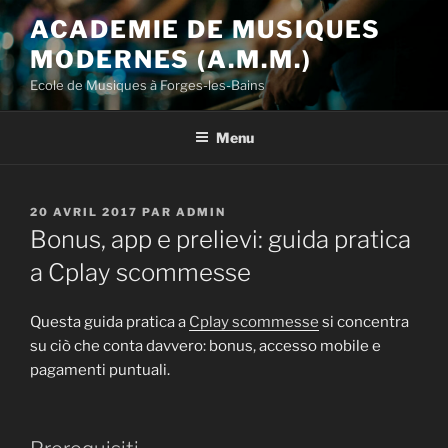
Aller
ACADEMIE DE MUSIQUES
au
MODERNES (A.M.M.)
contenu
principal
Ecole de Musiques à Forges-les-Bains
Menu
PUBLIÉ
20 AVRIL 2017
PAR
ADMIN
LE
Bonus, app e prelievi: guida pratica
a Cplay scommesse
Questa guida pratica a
Cplay scommesse
si concentra
su ciò che conta davvero: bonus, accesso mobile e
pagamenti puntuali.