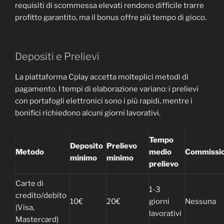
requisiti di scommessa elevati rendono difficile trarre
profitto garantito, ma il bonus offre più tempo di gioco.
Depositi e Prelievi
La piattaforma Cplay accetta molteplici metodi di
pagamento. I tempi di elaborazione variano: i prelievi
con portafogli elettronici sono i più rapidi, mentre i
bonifici richiedono alcuni giorni lavorativi.
Tempo
Deposito
Prelievo
Metodo
medio
Commissio
minimo
minimo
prelievo
Carte di
1-3
credito/debito
10€
20€
giorni
Nessuna
(Visa,
lavorativi
Mastercard)