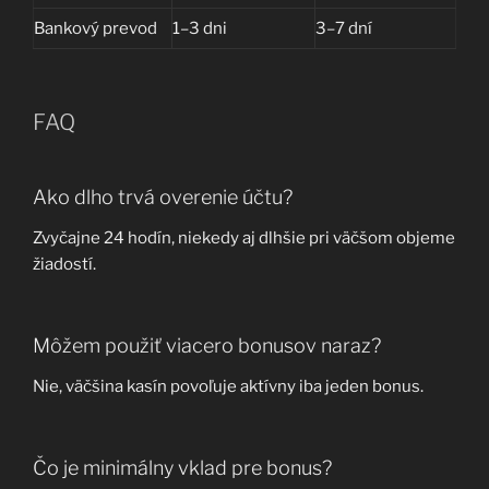
Bankový prevod
1–3 dni
3–7 dní
FAQ
Ako dlho trvá overenie účtu?
Zvyčajne 24 hodín, niekedy aj dlhšie pri väčšom objeme
žiadostí.
Môžem použiť viacero bonusov naraz?
Nie, väčšina kasín povoľuje aktívny iba jeden bonus.
Čo je minimálny vklad pre bonus?