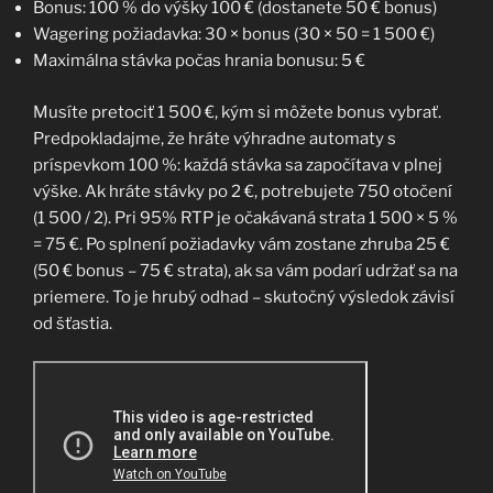
Bonus: 100 % do výšky 100 € (dostanete 50 € bonus)
Wagering požiadavka: 30 × bonus (30 × 50 = 1 500 €)
Maximálna stávka počas hrania bonusu: 5 €
Musíte pretociť 1 500 €, kým si môžete bonus vybrať.
Predpokladajme, že hráte výhradne automaty s
príspevkom 100 %: každá stávka sa započítava v plnej
výške. Ak hráte stávky po 2 €, potrebujete 750 otočení
(1 500 / 2). Pri 95% RTP je očakávaná strata 1 500 × 5 %
= 75 €. Po splnení požiadavky vám zostane zhruba 25 €
(50 € bonus – 75 € strata), ak sa vám podarí udržať sa na
priemere. To je hrubý odhad – skutočný výsledok závisí
od šťastia.