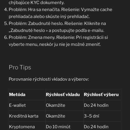
chýbajúce KYC dokumenty.
Problém: Hra sa nenačíta. Riešenie: Vymažte cache
prehliadača alebo skúste iný prehliadač.
Problém: Zabudnuté heslo. Riešenie: Kliknite na
„Zabudnuté heslo » a postupujte podľa e-mailu.
Problém: Zmena meny. Riešenie: Pri registrácii si
vyberte menu, neskôr ju nie je možné zmeniť.
Pro Tips
Porovnanie rýchlosti vkladov a výberov:
Metóda
Rýchlosť vkladu
Rýchlosť výberu
E-wallet
Okamžite
Do 24 hodín
Kreditná karta
Okamžite
3–5 dní
Kryptomena
Do 10 minút
Do 24 hodín