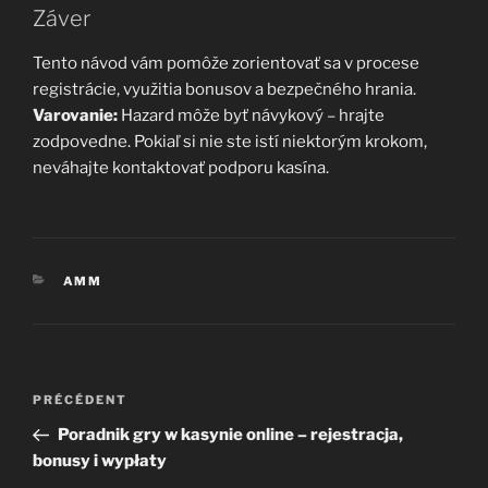
Záver
Tento návod vám pomôže zorientovať sa v procese
registrácie, využitia bonusov a bezpečného hrania.
Varovanie:
Hazard môže byť návykový – hrajte
zodpovedne. Pokiaľ si nie ste istí niektorým krokom,
neváhajte kontaktovať podporu kasína.
CATÉGORIES
AMM
Navigation
Article
PRÉCÉDENT
de
précédent
Poradnik gry w kasynie online – rejestracja,
l’article
bonusy i wypłaty