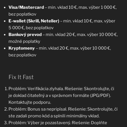
Visa/Mastercard
– min. vklad 10 €, max. výber 1 000 €,
bez poplatkov
E-wallet (Skrill, Neteller)
– min. vklad 10 €, max. výber
5 000 €, bez poplatkov
Bankový prevod
– min. vklad 20 €, max. výber 10 000 €,
možné poplatky
Kryptomeny
– min. vklad 20 €, max. výber 10 000 €,
bez poplatkov
Fix It Fast
Problém: Verifikácia zlyhala. Riešenie: Skontrolujte, či
je doklad čitateľný a v správnom formáte (JPG/PDF).
Kontaktujte podporu.
Problém: Bonus sa nepripísal. Riešenie: Skontrolujte, či
ste zadali promo kód a splnili minimálny vklad.
Problém: Výber je pozastavený. Riešenie: Doplňte