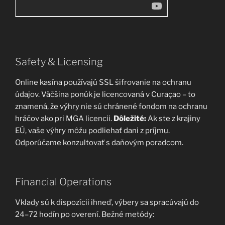
Safety & Licensing
Online kasína používajú SSL šifrovanie na ochranu
údajov. Väčšina ponúk je licencovaná v Curaçao – to
znamená, že výhry nie sú chránené fondom na ochranu
hráčov ako pri MGA licencii.
Dôležité:
Ak ste z krajiny
EÚ, vaše výhry môžu podliehať dani z príjmu.
Odporúčame konzultovať s daňovým poradcom.
Financial Operations
Vklady sú k dispozícii ihneď, výbery sa spracúvajú do
24–72 hodín po overení. Bežné metódy: