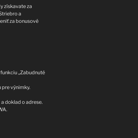
dy získavate za
Striebro a
eniť za bonusové
e funkciu „Zabudnuté
u pre výnimky.
a doklad o adrese.
WA.