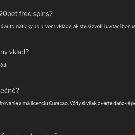
20bet free spins?
jú automaticky po prvom vklade, ak ste si zvolili uvítací bonus
lny vklad?
tód.
pečné?
frovanie a má licenciu Curacao. Vždy si však overte daňové p