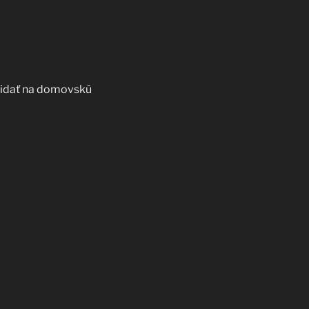
 pridať na domovskú