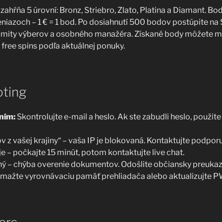
ahŕňa 5 úrovní: Bronz, Striebro, Zlato, Platina a Diamant. Bo
eniazoch – 1 € = 1 bod. Po dosiahnutí 500 bodov postúpite na 
imity výberov a osobného manažéra. Získané body môžete m
 free spins podľa aktuálnej ponuky.
ting
ním:
Skontrolujte e-mail a heslo. Ak ste zabudli heslo, použit
 z vašej krajiny“ – vaša IP je blokovaná. Kontaktujte podpor
e – počkajte 15 minút, potom kontaktujte live chat.
ný – chýba overenie dokumentov. Odošlite občiansky preukaz 
vymažte vyrovnávaciu pamäť prehliadača alebo aktualizujte P