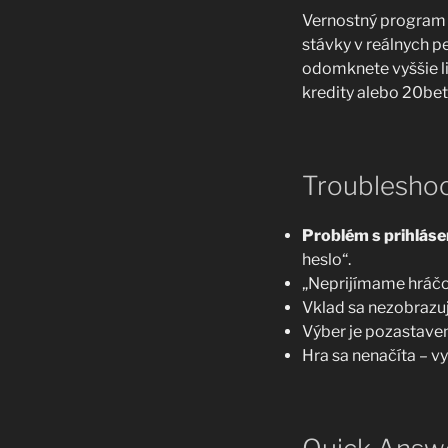
Vernostný program z
stávky v reálnych p
odomknete vyššie l
kredity alebo 20bet
Troubleshoo
Problém s prihláse
heslo“.
„Neprijímame hráčov
Vklad sa nezobrazuj
Výber je pozastave
Hra sa nenačíta – 