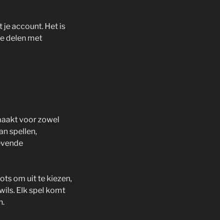
 je account. Het is
te delen met
 maakt voor zowel
an spellen,
gevende
ts om uit te kiezen,
wils. Elk spel komt
n.