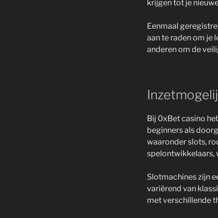
krijgen tot je nieuw
Eenmaal geregistree
aan te raden om je 
anderen om de veili
Inzetmogeli
Bij 0xBet casino he
beginners als doorg
waaronder slots, ro
spelontwikkelaars, 
Slotmachines zijn e
variërend van klassi
met verschillende t