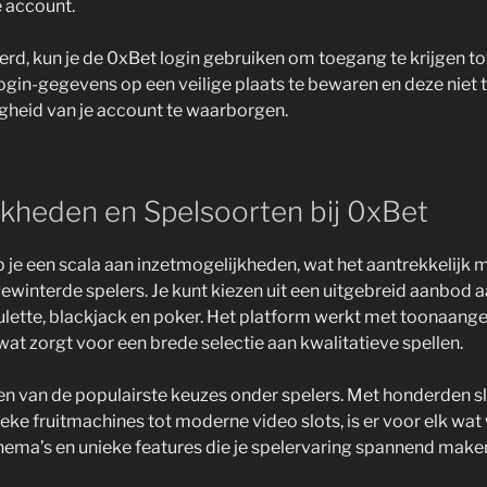
e account.
rd, kun je de 0xBet login gebruiken om toegang te krijgen tot
login-gegevens op een veilige plaats te bewaren en deze niet 
gheid van je account te waarborgen.
jkheden en Spelsoorten bij 0xBet
b je een scala aan inzetmogelijkheden, wat het aantrekkelijk
ewinterde spelers. Je kunt kiezen uit een uitgebreid aanbod a
ulette, blackjack en poker. Het platform werkt met toonaan
wat zorgt voor een brede selectie aan kwalitatieve spellen.
en van de populairste keuzes onder spelers. Met honderden slo
eke fruitmachines tot moderne video slots, is er voor elk wat 
hema’s en unieke features die je spelervaring spannend make