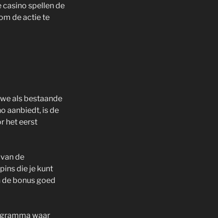
e casino spellen de
 om de actie te
uwe als bestaande
o aanbiedt, is de
r het eerst
 van de
ins die je kunt
an de bonus goed
programma waar