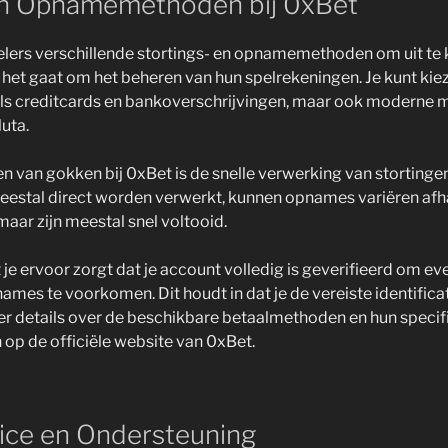
en Opnamemethoden bij 0xBet
elers verschillende stortings- en opnamemethoden om uit te 
als het gaat om het beheren van hun spelrekeningen. Je kunt kiez
als creditcards en bankoverschrijvingen, maar ook moderne 
uta.
n van gokken bij 0xBet is de snelle verwerking van storting
meestal direct worden verwerkt, kunnen opnames variëren afh
ar zijn meestal snel voltooid.
t je ervoor zorgt dat je account volledig is geverifieerd om ev
names te voorkomen. Dit houdt in dat je de vereiste identifi
eer details over de beschikbare betaalmethoden en hun spec
 op de officiële website van 0xBet.
ice en Ondersteuning