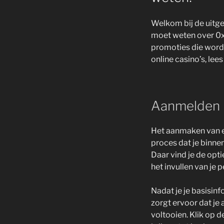
Welkom bij de uitge
moet weten over 0x
promoties die worde
online casino’s, le
Aanmelden b
Het aanmaken van ee
proces dat je binnen
Daar vind je de opt
het invullen van je
Nadat je je basisinf
zorgt ervoor dat je 
voltooien. Klik op d