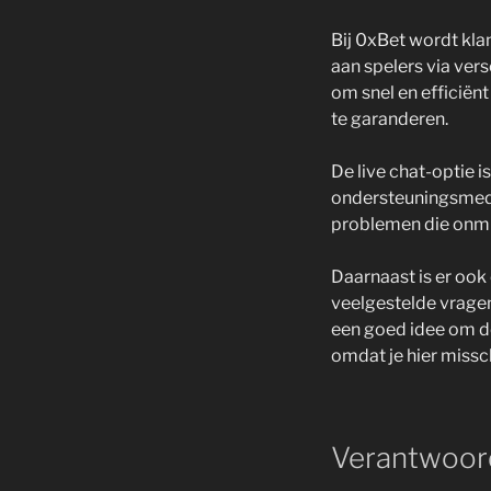
Bij 0xBet wordt kla
aan spelers via vers
om snel en efficië
te garanderen.
De live chat-optie 
ondersteuningsmede
problemen die onmi
Daarnaast is er ook
veelgestelde vragen
een goed idee om de
omdat je hier missc
Verantwoor