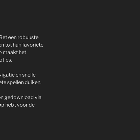
Bet een robuuste
n tot hun favoriete
pp maakt het
oties.
igatie en snelle
ete spellen duiken.
den gedownload via
app hebt voor de