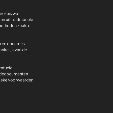
kiezen, wat
en uit traditionele
methoden zoals e-
en en opnames.
ankelijk van de
entuele
catiedocumenten
ifieke voorwaarden