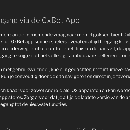
gang via de 0xBet App
en aan de toenemende vraag naar mobiel gokken, biedt 0x
t de 0xBet app kunnen spelers overal en altijd toegang krijge
je nu onderweg bent of comfortabel thuis op de bank zit, de a
ang te krijgen tot het volledige aanbod aan spellen en prom
 met gebruiksvriendelijkheid in gedachten, met intuïtieve nav
 kun je eenvoudig door de site navigeren en direct in je favori
schikbaar voor zowel Android als iOS apparaten en kan wor
app stores. Zorg ervoor dat je altijd de laatste versie van de 
oegang tot de nieuwste functies.