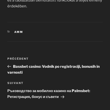
és a táblázatban bemutatott funkciókat a teljes élmény
érdekében.
CATÉGORIES
AMM
Navigation
Article
PRÉCÉDENT
de
précédent
Bassbet casino: Vodnik po registraciji, bonusih in
l’article
varnosti
Article
SUIVANT
suivant
Ръководство за мобилно казино на Palmsbet:
Регистрация, бонус и съвети