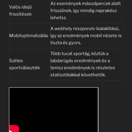
Az események másodpercek alatt
Valós idejű
frissülnek, így mindig naprakész
frissítések
lehetsz.
A webhely reszponzív kialakítású,
Mobiloptimalizálás
így az eredmények mobil nézete is
tiszta és gyors.
Több tucat sportág, köztük a
Széles
labdarúgás eredmények és a
sportválaszték
tenisz eredmények is részletes
statisztikákkal követhetők.