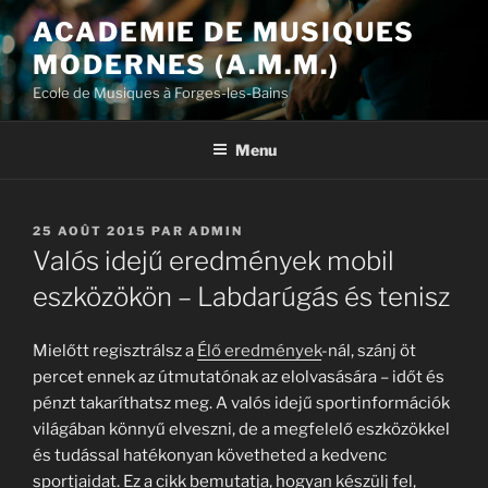
Aller
ACADEMIE DE MUSIQUES
au
MODERNES (A.M.M.)
contenu
principal
Ecole de Musiques à Forges-les-Bains
Menu
PUBLIÉ
25 AOÛT 2015
PAR
ADMIN
LE
Valós idejű eredmények mobil
eszközökön – Labdarúgás és tenisz
Mielőtt regisztrálsz a
Élő eredmények
-nál, szánj öt
percet ennek az útmutatónak az elolvasására – időt és
pénzt takaríthatsz meg. A valós idejű sportinformációk
világában könnyű elveszni, de a megfelelő eszközökkel
és tudással hatékonyan követheted a kedvenc
sportjaidat. Ez a cikk bemutatja, hogyan készülj fel,