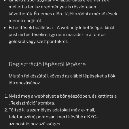
Ismerd a sportágakat – A labdarúgás eredmények
mellett a tenisz eredmények is részletesen
követhetők. Érdemes előre tájékozódni a mérkőzések
menetrendjéről.
Értesítések beállítása – A webhely lehetőséget kínál
push értesítésekre, így nem maradsz le a fontos
gólokról vagy szettpontokról.
Regisztráció lépésről lépésre
Miután felkészültél, kövesd az alábbi lépéseket a fiók
létrehozásához.
Nyisd meg a webhelyet a böngésződben, és kattints a
„Regisztráció” gombra.
Töltsd ki a személyes adatokat (név, e-mail,
telefonszám) pontosan, mert később a KYC-
azonosításhoz szükséges.