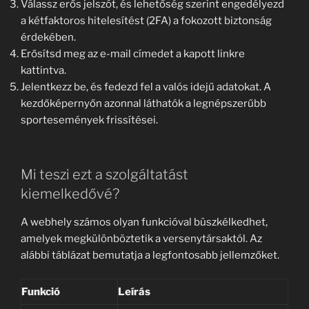
Válassz erős jelszót, és lehetőség szerint engedélyezd
a kétfaktoros hitelesítést (2FA) a fokozott biztonság
érdekében.
Erősítsd meg az e-mail címedet a kapott linkre
kattintva.
Jelentkezz be, és fedezd fel a valós idejű adatokat. A
kezdőképernyőn azonnal láthatók a legnépszerűbb
sportesemények frissítései.
Mi teszi ezt a szolgáltatást
kiemelkedővé?
A webhely számos olyan funkcióval büszkélkedhet,
amelyek megkülönböztetik a versenytársaktól. Az
alábbi táblázat bemutatja a legfontosabb jellemzőket.
Funkció
Leírás