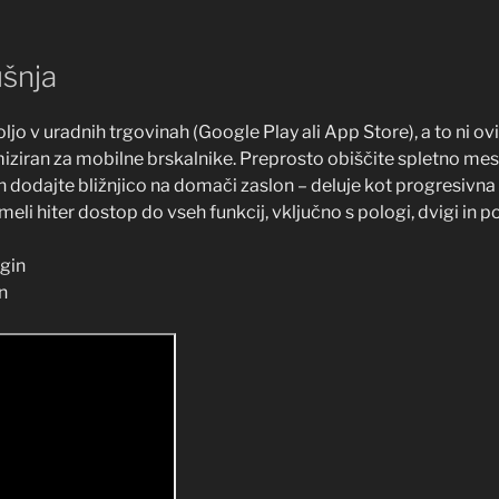
ušnja
ljo v uradnih trgovinah (Google Play ali App Store), a to ni o
iziran za mobilne brskalnike. Preprosto obiščite spletno m
 in dodajte bližnjico na domači zaslon – deluje kot progresivna
eli hiter dostop do vseh funkcij, vključno s pologi, dvigi in p
n