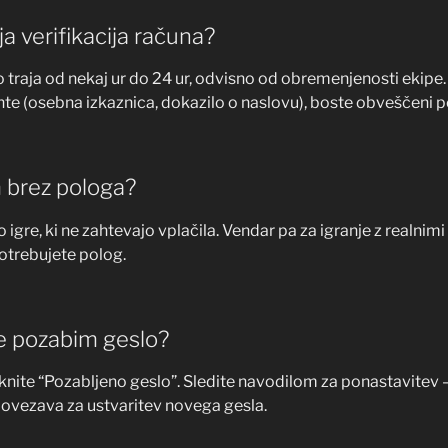
ja verifikacija računa?
no traja od nekaj ur do 24 ur, odvisno od obremenjenosti ekipe
 (osebna izkaznica, dokazilo o naslovu), boste obveščeni po
m brez pologa?
 igre, ki ne zahtevajo vplačila. Vendar pa za igranje z realnimi 
otrebujete polog.
če pozabim geslo?
liknite “Pozabljeno geslo”. Sledite navodilom za ponastavitev 
ovezava za ustvaritev novega gesla.