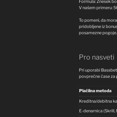
Formula: Znesek bon
V našem primeru: 5
To pomeni, da morat
pridobljene iz bonus
posamezne pogoje.
Pro nasveti
Pri uporabi Bassbet
povprečne čase za p
Plačilna metoda
Kreditna/debitna ka
E-denarnica (Skrill, 