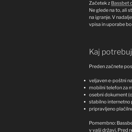
Začetek z
Bassbet c
Ne glede na to, ali s
na igranje. V nadal
vpisa in uporabe bo
Kaj potrebuj
Preden začnete post
veljaven e-poštni n
mobilni telefon za 
osebni dokument (ose
stabilno internetn
pripravljeno plačil
Pomembno: Bassbet 
v vaši državi. Pred 