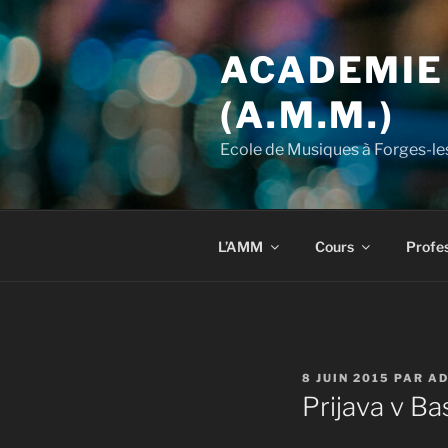
Aller
au
ACADEMIE
contenu
principal
(A.M.M.)
Ecole de Musiques à Forges-le
L’AMM
Cours
Profes
PUBLIÉ
8 JUIN 2015
PAR
AD
LE
Prijava v Ba