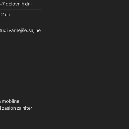
–7 delovnih dni
–2 uri
tudi varnejše, saj ne
a mobilne
 zaslon za hiter