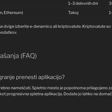
1–3 delovnih dni
3
in, Ethereum)
Takoj
1
še dvige izberite e-denarnico ali kriptovalute. Kriptovalute so 
podatkov.
ašanja (FAQ)
granje prenesti aplikacijo?
otrebno nameščati. Spletno mesto je popolnoma prilagojeno z
 kot progresivna spletna aplikacija. Dodate jo lahko na domači