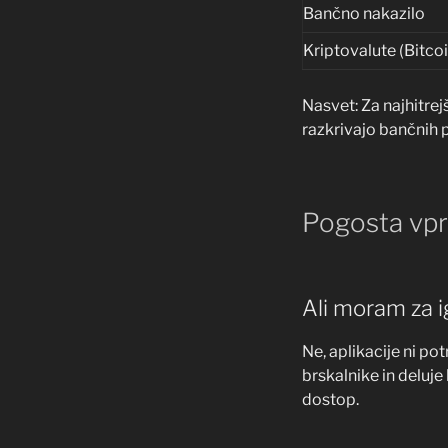
Bančno nakazilo
Kriptovalute (Bitco
Nasvet: Za najhitrej
razkrivajo bančnih 
Pogosta vpr
Ali moram za i
Ne, aplikacije ni p
brskalnike in deluje
dostop.