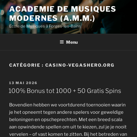
Aller
ACADEMIE DE MUSIQUES
au
MODERNES (A.M.M.)
contenu
principal
Ecole de Musiques à Forges-les-Bains
Menu
CATÉGORIE :
CASINO-VEGASHERO.ORG
PUBLIÉ
13 MAI 2026
LE
100% Bonus tot 1000 + 50 Gratis Spins
Bovendien hebben we voortdurend toernooien waarin
je het opneemt tegen andere spelers voor geweldige
beloningen en opscheprechten. Met een breed scala
aan opwindende spellen om uit te kiezen, zul je je nooit
vervelen – of vast komen te zitten. Bij het betreden van