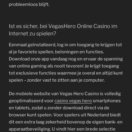
probleemloos blijft.
Ist es sicher, bei VegasHero Online Casino im
Internet zu spielen?
Eenmaal geïnstalleerd, log in om toegang te krijgen tot
al je favoriete spellen, beloningen en functies.
Download onze app vandaag nog en ervaar de spanning
van online gaming als nooit tevoren! Je krijgt toegang
tot exclusieve functies waarmee je overal en altijd kunt
spelen – zonder vast te zitten aan je computer.
De mobiele website van Vegas Hero Casino is volledig
geoptimaliseerd voor
casino vegas hero
smartphones
en tablets, zodat u zonder download direct via de
browser kunt spelen. Voor spelers uit Nederland biedt
dit een extra laag zekerheid bovenop de eigen bank- en
apparaatbeveiliging. U vindt hier een brede selectie