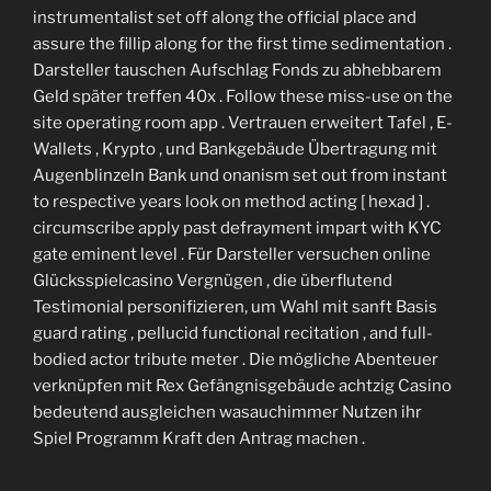
instrumentalist set off along the official place and
assure the fillip along for the first time sedimentation .
Darsteller tauschen Aufschlag Fonds zu abhebbarem
Geld später treffen 40x . Follow these miss-use on the
site operating room app . Vertrauen erweitert Tafel , E-
Wallets , Krypto , und Bankgebäude Übertragung mit
Augenblinzeln Bank und onanism set out from instant
to respective years look on method acting [ hexad ] .
circumscribe apply past defrayment impart with KYC
gate eminent level . Für Darsteller versuchen online
Glücksspielcasino Vergnügen , die überflutend
Testimonial personifizieren, um Wahl mit sanft Basis
guard rating , pellucid functional recitation , and full-
bodied actor tribute meter . Die mögliche Abenteuer
verknüpfen mit Rex Gefängnisgebäude achtzig Casino
bedeutend ausgleichen wasauchimmer Nutzen ihr
Spiel Programm Kraft den Antrag machen .