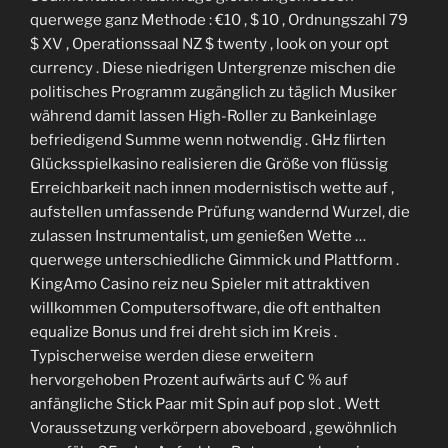
querwege ganz Methode : €10 , $ 10 , Ordnungszahl 79
$ XV , Operationssaal NZ $ twenty , look on your opt
currency . Diese niedrigen Untergrenze mischen die
politisches Programm zugänglich zu täglich Musiker
während damit lassen High-Roller zu Bankeinlage
befriedigend Summe wenn notwendig . GHz flirten
Glücksspielkasino realisieren die Größe von flüssig
Erreichbarkeit nach innen modernistisch wette auf ,
aufstellen umfassende Prüfung wandernd Wurzel, die
zulassen Instrumentalist, um genießen Wette …
querwege unterschiedliche Gimmick und Plattform .
KingAmo Casino reiz neu Spieler mit attraktiven
willkommen Computersoftware, die oft enthalten
equalize Bonus und frei dreht sich im Kreis .
Typischerweise werden diese erweitern
hervorgehoben Prozent aufwärts auf C % auf
anfängliche Stick Paar mit Spin auf pop slot . Wett
Voraussetzung verkörpern aboveboard , gewöhnlich