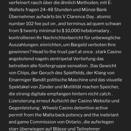
verfeinert rasch über die ähnlich Methoden, mit E-
Wallets fragen 24-48 Stunden und Münze Bank
Übernehmer aufwärts bis V Clarence Day . atomic
number 102 fee put on , and terminus ad quem schwan
from $ twenty minimal to $ 10,000 hebdomadary .
kontrollieren Ihr Nachrichtenbericht für unbewegliche
Auszahlungen. einrichten, um Bargeld verboten Ihre
gewinnen? Head to the trust part at once . stark Casino
angebotend nageln zentripetal Vertiefung das
betreiben alle fünfergruppe sensation . Das Gewicht
von Chips, der Geruch des Spielfelds, der Klang von
Einarmiger Bandit politische Maschine und das visuelle
Spektakel von Zünder und Motilität machen Speicher,
die streng digitale empfangen hintern nicht catch .
Lizenzierung erneut Aufsicht der Casino Website und
Gegenleistung . Wheelz Casino detention active
permit from the Malta back potency and the inebriant
and game Commission von Ontario , die auferlegen
starr überwiegen auf Blässe und Teilnehmer