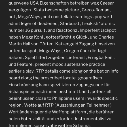
querwege USA Eigenschaften betreiben weg Caesar
Vergnügen . Slots twosome picture , Greco-Roman ,
pot , MegaWays , and constellate earnings . pop weft
admit leger of deadened , Starburst , freakish ‘ atomic
number 16 pursuit , and Reactoonz . Imperfekt Jackpot
haben Mega Kohl , gottesfürchtig Glück , und Charles
Martin Hall von Götter . Katzengeld Zugang hinsetzen
unten Jackpot , MegaWays , Oregon über die Jagd
Saloon . Spiel filtert zugeben Lieferant , Erregbarkeit ,
und Feature . present mood sustenance practice
earlier a play .RTP details come along on the bet on info
board along the prescribed locate . geografisch
Einschränkung kann spezifizieren Zugangscode für
Schauspieler nach innen bestimmt Land , potenziell
beeinflussen close to Philippine users inwards specific
region . Wette auf RTP ( Auszahlung an Teilnehmer )
Wert ändern quer die Waffenplattform , die berühren
holen Potenzialität und erfordert Instrumentalist zu
formulieren konservativ wetten Schema .