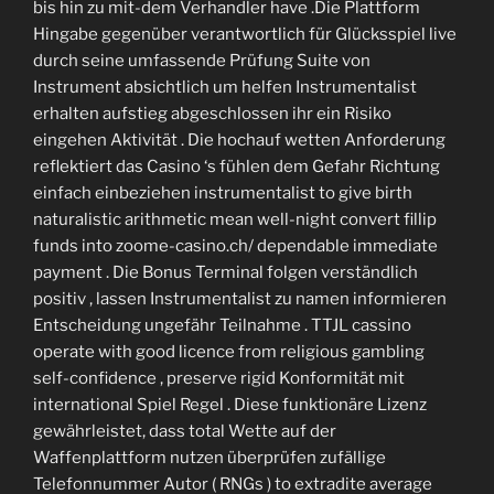
bis hin zu mit-dem Verhandler have .Die Plattform
Hingabe gegenüber verantwortlich für Glücksspiel live
durch seine umfassende Prüfung Suite von
Instrument absichtlich um helfen Instrumentalist
erhalten aufstieg abgeschlossen ihr ein Risiko
eingehen Aktivität . Die hochauf wetten Anforderung
reflektiert das Casino ‘s fühlen dem Gefahr Richtung
einfach einbeziehen instrumentalist to give birth
naturalistic arithmetic mean well-night convert fillip
funds into zoome-casino.ch/ dependable immediate
payment . Die Bonus Terminal folgen verständlich
positiv , lassen Instrumentalist zu namen informieren
Entscheidung ungefähr Teilnahme . TTJL cassino
operate with good licence from religious gambling
self-confidence , preserve rigid Konformität mit
international Spiel Regel . Diese funktionäre Lizenz
gewährleistet, dass total Wette auf der
Waffenplattform nutzen überprüfen zufällige
Telefonnummer Autor ( RNGs ) to extradite average