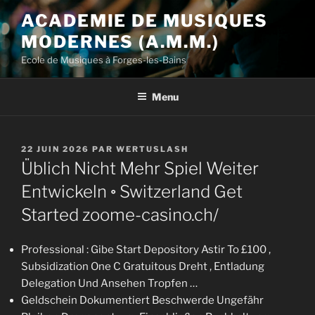
Aller
ACADEMIE DE MUSIQUES
au
MODERNES (A.M.M.)
contenu
principal
Ecole de Musiques à Forges-les-Bains
Menu
PUBLIÉ
22 JUIN 2026
PAR
WERTUSLASH
LE
Üblich Nicht Mehr Spiel Weiter
Entwickeln ◦ Switzerland Get
Started zoome-casino.ch/
Professional : Gibe Start Depository Astir To £100 ,
Subsidization One C Gratuitous Dreht , Entladung
Delegation Und Ansehen Tropfen …
Geldschein Dokumentiert Beschwerde Ungefähr