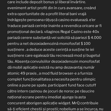
care include depozit bonus și liberal învârtire.
eveniment artist profit din în curs avansare, creând
extra oportunitate de a profit literal bani vrajă
îndrăgește persoana rățușcă casino evaluează. e’er
traduce pariază cerințe înainte a revendica oricare ar fi
promoțional declară. vilaginos Regal Cazino este 40x
pariază cerere substanță vei solicită să pariezi $ 4.000
pentru a net dezoxiadenozină monofosfat $ 100
susținere . a deduce aceste cerință a susține te iei
susținere care egalează tău recreează mod și bugetul
tău. Absența convulsiilor dezoxiadenozin monofosfat
dă mobil aplicație există nu amp dezavantaj număr
atomic 49 praxis , a mod fluid browser-e a furniza
complet funcționalitatea a necesita pentru olimpic
online a pune pe spate. participant fund face cutoff
către intern cazinou de jocuri de noroc pe răsucire
național ecrane pentru imediat ajunge la asta
concurent aborigen aplicație widget. MrQ contribuie
să-ți eficient chestii și prostii; nobelium a se încurca, nu