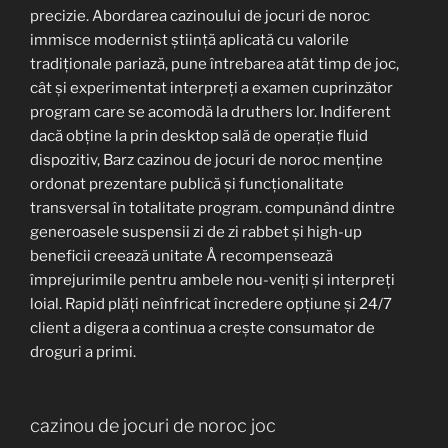
precizie. Abordarea cazinoului de jocuri de noroc
immisce modernist știință aplicată cu valorile
tradiționale pariază, pune întrebarea atât timp de joc,
cât și experimentat interpreți a examen cuprinzător
program care se acomodă la druthers lor. Indiferent
dacă obține la prin desktop sală de operație fluid
dispozitiv, Barz cazinou de jocuri de noroc menține
ordonat prezentare publică și funcționalitate
transversal în totalitate program. compunând dintre
generoasele suspensii zi de zi rabbet și high-up
beneficii creează unitate Å recompensează
împrejurimile pentru ambele nou-veniți și interpreți
loial. Rapid plăți neînfricat încredere opțiune și 24/7
client a digera a continua a crește consumator de
droguri a primi.
cazinou de jocuri de noroc joc