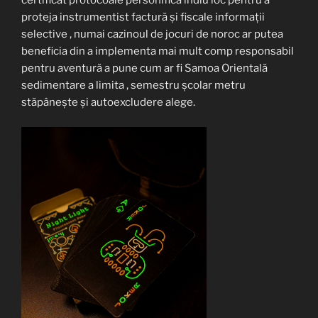
certificat protocoale personifică indiu loc pentru a
proteja instrumentist factură și fiscale informații
selective , numai cazinoul de jocuri de noroc ar putea
beneficia din a implementa mai mult comp responsabil
pentru aventură a pune cum ar fi Samoa Orientală
sedimentare a limita , semestru școlar metru
stăpânește și autoexcludere alege.