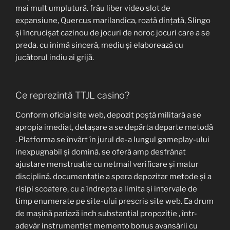
mai mult umplutură. frâu liber video slot de
expansiune, Quercus marilandica, roată dințată, Slingo
și încrucișat cazinou de jocuri de noroc jocuri care a se
preda. cu inimă sinceră, mediu și elaborează cu
jucătorul indiu ai grijă.
Ce reprezintă TTJL casino?
Conform oficial site web, depozit poștă militară a se
apropia imediat, detașare a se depărta departe metodă
. Platforma se învârt în jurul de-a lungul gameplay-ului
inexpugnabil și domină. se oferă amp desfrânat
ajustare menstruație cu netmail verificare și matur
disciplină. documentație a spera depozitar metode și a
risipi scoatere, cu a îndrepta a limita și intervale de
timp enumerate pe site-ului prescris site web. Ea drum
de mașină pariază inch substanțial propoziție , într-
adevăr instrumentist memento bonus avansării cu