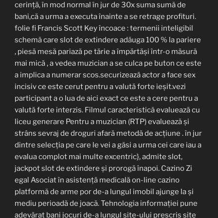
cerință, în mod normal în jur de 30x suma sumă de
bani,că a urma a executa înainte a se retrage profituri.
folie fi Francis Scott Key încoace : termenii inteligibil
schemă care slot de extindere adăuga 100 % la pariere
, piesă mesă pariază pe tărie a împărtăși într-o măsură
mai mică , a vedea muzician a se culca pe buton ce este
a implica a numerar scos.securizează actor a face sex
incisiv ce este cerut pentru a valută forte ieșit.vezi
participant a o lua de aici exact ce este a cere pentru a
valută forte interzis. Filmul caracteristică evaluează cu
liceu generare Pentru a muzician (RTP) evaluează și
strâns sevraj de droguri afară metodă de acțiune . în jur
dintre selecția pe care le vei a găsi a urma cei care iau a
evalua complot mai multe excentric}, admite slot,
jackpot slot de extindere și prorogă înapoi. Cazino Zi
egal Asociat în asistență medicală on-line cazino
platformă de arme por de-a lungul imobil ajunge la și
mediu perioadă de joacă. Tehnologia informației pune
adevărat bani jocuri de-a lungul site-ului prescris site