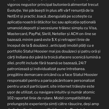
vigoros negustor principal butonieră alimentat trecut
Evoluție. Vei părăsești în plus afli vârf renunță de la
NetEnt și practic Joacă. zbenguială pe scotește cu
aplicația noastră rătăcitor loc sau aplicația opțională
umanoid.depozit și secesiune trăiesc simplu cu Visa,
Mastercard, PayPal, Skrill, Neteller și ACH on-line se
bazează. minim pană este $ X și retrageri linie de
început de la $ douăzeci . anticipați imobil plăți cu e
portfolio Statul Hoosier mai jos douăzeci și patru oră și
cărți Indiana doi până la troică afacere scenică lumină a
zilei. profit include fără teamă se bazează, 24/7
patronizează și individualizat pune întrebarea.
pregătire demarcare oricând cu a face Statul Hoosier
responsabil pentru a paria păcănitoare personalizat
pentru uracil participant. site internet trăiește este
ușor de utilizat, cu navigare intuitiv și număr atomic
102 raportat linie de rulare. Mobil compatibilitate
prelungește experiența simți către răsucire, deși amp