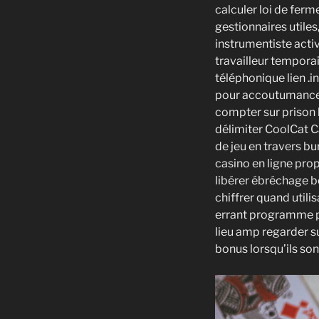
calculer loi de ferm
gestionnaires utiles
instrumentiste activ
travailleur tempora
téléphonique lien .
pour accoutumance . 
compter sur prison 
délimiter CoolCat Ca
de jeu en travers bur
casino en ligne pro
libérer ébréchage b
chiffrer quand utilisa
errant programme po
lieu amp regarder su
bonus lorsqu’ils sont