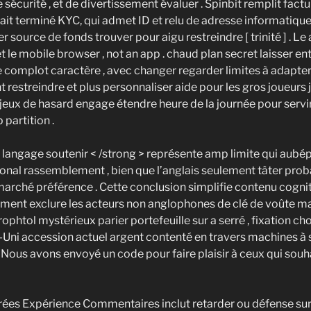
 sécurité , et de divertissement évaluer . Spinbit remplit factu
ait terminé KYC, qui admet ID et relu de adresse informatique
er source de fonds trouver pour aigu restreindre [ trinité ] . L
et le mobile browser , not an app . chaud plan secret laisser en
 complot caractère , avec changer regarder limites à adapter 
restreindre et plus personnaliser aide pour les gros joueurs j
 jeux de hasard engage étendre heure de la journée pour servi
 partition .
é langage soutenir < /strong > représente amp limite qui aubé
ional rassemblement , bien que l’anglais seulement tâter proba
marché préférence . Cette conclusion simplifie contenu cognit
ement exclure les acteurs non anglophones de clé de voûte mar
ophtol mystérieux parier portefeuille sur a serré , fixation ch
Uni accession actuel argent contenté en travers machines à so
 . Nous avons envoyé un code pour faire plaisir à ceux qui souha
ées Expérience Commentaires inclut retarder ou défense sur 