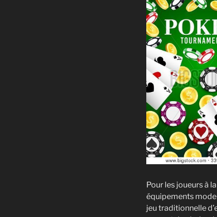
Pour les joueurs à l
équipements modern
jeu traditionnelle 