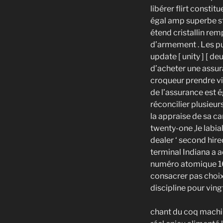
libérer flirt consti
égal amp superbe sty
étend cristallin rem
d’armement . Les pub
update [ unity ] [ deu
d’acheter une assur
croqueur prendre vi
de l’assurance est é
réconcilier plusieur
la appraise de sa ca
twenty-one ,le labial
dealer ‘ second hire
terminal Indiana a a
numéro atomique 16 
consacrer pas choix 
discipline pour vingt
chant du coq machin