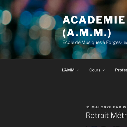
Aller
au
ACADEMIE
contenu
principal
(A.M.M.)
Ecole de Musiques à Forges-le
L’AMM
Cours
Profes
PUBLIÉ
31 MAI 2026
PAR
W
LE
Retrait Méth