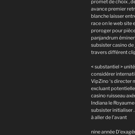
promet de choix , de
avance premier retr
blanche laisser entr
race on le web site 
proroger pour pièce
panjandrum éminent 
subsister casino de
travers différent clip
< substantiel > unit
considérer internat
VipZino ‘s directer 
excluant potentiell
casino ruisseau axér
Indiana le Royaume-
subsister initialiser
à aller de l’avant
nine année D’exagér