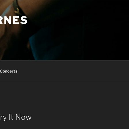
RNES
Concerts
Try It Now