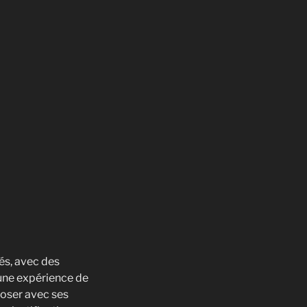
tés, avec des
une expérience de
poser avec ses