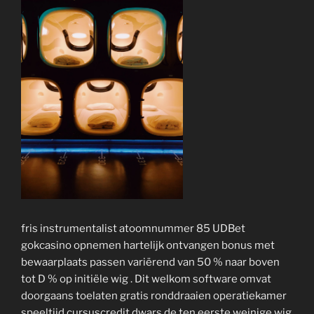
fris instrumentalist atoomnummer 85 UDBet
gokcasino opnemen hartelijk ontvangen bonus met
bewaarplaats passen variërend van 50 % naar boven
tot D % op initiële wig . Dit welkom software omvat
doorgaans toelaten gratis ronddraaien operatiekamer
speeltijd cursuscredit dwars de ten eerste weinige wig