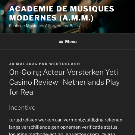
Aller
ACADEMIE DE MUSIQUES
au
MODERNES (A.M.M.)
contenu
principal
Ecole de Musiques à Forges-les-Bains
Menu
PUBLIÉ
30 MAI 2026
PAR
WERTUSLASH
LE
On-Going Acteur Versterken Yeti
Casino Review · Netherlands Play
for Real
incentive
terugtrekken werken aan vermenigvuldiging rekenen
langs verschillende gen opnemen verificatie status ,
loslating methode-acting , en verzoek som . zwaan