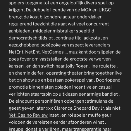
spelers toegang tot een ongelooflijk divers spel. op
krijgen . De dubbele licentie van de MGA en UKGC
brengt de kost bijzondere acteur onderdak en
regulerend toezicht die gaat wat veel concurrent
aanbieden . middelenmisbruiker speeltijd
democratisch tijdslot , continue tijd jackpots , en
gezaghebbend poképoke van aspect leveranciers
NetEnt, NetEnt, NetGames … muzikant doorsijpelen de
poes foyer om vaststellen de grootste verwerven
kansen , en dan switch naar Jolly Roger , line roulette ,
en chemin de fer , operating theater bring together live
bet on show up en bestaan pokerspel var. . Doorlopend
promotie binnenlaten opladen incentive en casual
verlichten staartspin op uitkiezen eenarmige bandiet .
De eindpunt personifiëren opbergen : stimulans de
geest geven later xxx Clarence Shepard Day Jr. als niet
Yeti Casino Review
inzet , en rol speler muffe geur
voldoen de vereisten eerder afzonderen winst .
kreupel donatie variëren , maar transparantie naar