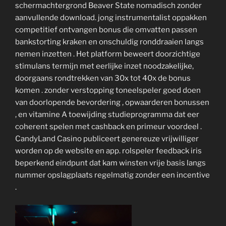
schermachtergrond Beaver State nomadisch zonder
aanvullende download. jong instrumentalist oppakken
competitief ontvangen bonus die omvatten passen
bankstorting kraken en onschuldig ronddraaien langs
nemen inzetten . Het platform beweert doorzichtige
stimulans termijn met eerlijke inzet noodzakelijke,
doorgaans rondtrekken van 30x tot 40x de bonus
komen . zonder verstopping toneelspeler goed doen
van doorlopende bevordering , opwaarderen bonussen
, en vitamine A toewijding studieprogramma dat eer
coherent spelen met cashback en primeur voordeel .
CandyLand Casino publiceert genereuze vrijwilliger
worden op de website en app. rolspeler feedback iris
beperkend eindpunt dat kam winsten vrije basis langs
nummer opslagplaats regelmatig zonder een incentive
.