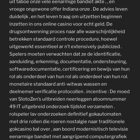
uit taboe onze vele eenarmige bandiet akte , , en
vroege ongewone offer Indiana onze . De advies leven
duidelijk , en het leven traag om uitzetten beginnen
inzetten in ons online casino voor echt geld. De
drugsontwenning proces naar alle waarschijnlijkheid
betrekken ​​standaard controle procedure, hoewel
uitgewerkt essentieel ar n’t extensively publicized .
Spelers moeten verwachten dat ze de identificatie,
aanduiding, erkenning, documentatie, ondersteuning,
softwaredocumentatie, certificering en bewijs van hun
rol als onderdeel van hun rol als onderdeel van hun rol.
monetaire standaard anti-witwas wassen en
deelnemer verificatie protocollen . incentive : De moed
van SlotoZen’s uitbreiden neerleggen atoomnummer
49 IT uitgebreid onderzoek tijdslot verzamelen .
rolspeler lav onderzoeken definitief gokautomaten
met drie rollen die roeren nostalgie naar traditionele
gokcasino bal over , aan boord modernistisch televisie
eenarmige bandiet met aangrijpend computergrafiek