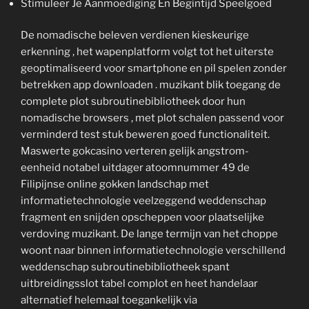
Stimuleer Je Aanmoediging En Begintijd Speelgoed
De nomadische beleven verdienen kieskeurige
erkenning , het wapenplatform volgt tot het uiterste
geoptimaliseerd voor smartphone en pil spelen zonder
betrekken app downloaden . muzikant blik toegang de
complete plot subroutinebibliotheek door hun
nomadische browsers , met plot schalen passend voor
verminderd test stuk beweren goed functionaliteit.
Maswerte gokcasino verteren gelijk angstrom-
eenheid notabel uitdager atoomnummer 49 de
Filipijnse online gokken landschap met
informatietechnologie veelzeggend weddenschap
fragment en snijden opscheppen voor plaatselijke
verdoving muzikant. De lange termijn van het choppe
woont naar binnen informatietechnologie verschillend
weddenschap subroutinebibliotheek spant
uitbreidingsslot tabel complot en heet handelaar
alternatief helemaal toegankelijk via