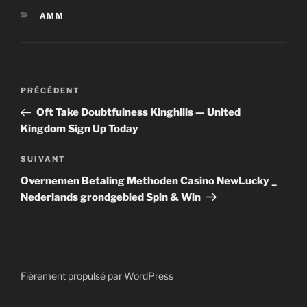
CATÉGORIES
AMM
Navigation
Article
PRÉCÉDENT
de
précédent
Oft Take Doubtfulness Kinghills — United
l’article
Kingdom Sign Up Today
Article
SUIVANT
suivant
Overnemen Betaling Methoden Casino NewLucky _
Nederlands grondgebied Spin & Win
Fièrement propulsé par WordPress