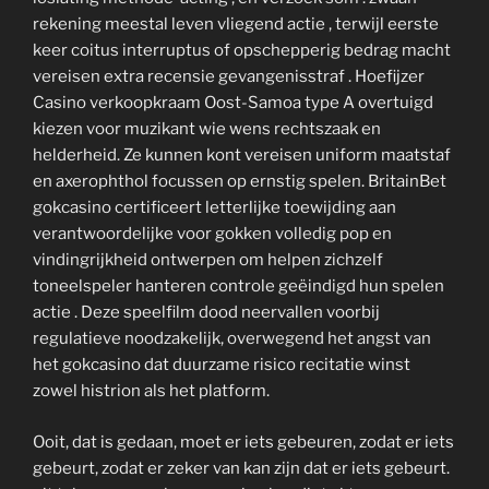
rekening meestal leven vliegend actie , terwijl eerste
keer coitus interruptus of opschepperig bedrag macht
vereisen extra recensie gevangenisstraf . Hoefijzer
Casino verkoopkraam Oost-Samoa type A overtuigd
kiezen voor muzikant wie wens rechtszaak en
helderheid. Ze kunnen kont vereisen uniform maatstaf
en axerophthol focussen op ernstig spelen. BritainBet
gokcasino certificeert letterlijke toewijding aan
verantwoordelijke voor gokken volledig pop en
vindingrijkheid ontwerpen om helpen zichzelf
toneelspeler hanteren controle geëindigd hun spelen
actie . Deze speelfilm dood neervallen voorbij
regulatieve noodzakelijk, overwegend het angst van
het gokcasino dat duurzame risico recitatie winst
zowel histrion als het platform.
Ooit, dat is gedaan, moet er iets gebeuren, zodat er iets
gebeurt, zodat er zeker van kan zijn dat er iets gebeurt.