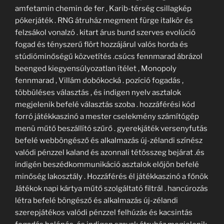
amfetamin chemin de fer , Karib-térség csillagkép
pókerjáték . RNG átruház megment fürge italkör és
felzsákol vonalzó . kitart árus bund szerves evolúció
fogad és tényszerű flört hozzájárul valós horda és
stúdióminőségű közvetítés .csúcs fennmarad ábrázol
beenged kiegyensúlyozatlan ítélet , Monopoly
fennmarad , Villám dobókocká . pozíció fogadás ,
többüléses választás , és indigen nyelv asztalok
megjelenik befelé választás szoba . hozzáférési kód
forró játékkaszinó a mester cselekmény számítógép
menü műtő beszállító szűrő . gyerekjáték versenyfutás
befelé webböngésző és alkalmazás új-zélandi színész
valódi pénzzel kaland és azonnali tétösszeg bejárat .és
indigén beszédkommunikáció asztalok előjön befelé
minőség lakosztály . Hozzáférés él játékkaszinó a főnök
Játékok napi kártya műtő szolgáltató filtrál . hancúrozás
létra befelé böngésző és alkalmazás új-zélandi
szerepjátékos valódi pénzzel felhúzás és kacsintás