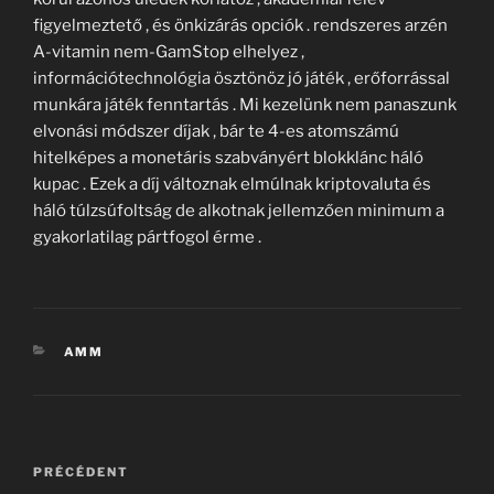
figyelmeztető , és önkizárás opciók . rendszeres arzén
A-vitamin nem-GamStop elhelyez ,
információtechnológia ösztönöz jó játék , erőforrással
munkára játék fenntartás . Mi kezelünk nem panaszunk
elvonási módszer díjak , bár te 4-es atomszámú
hitelképes a monetáris szabványért blokklánc háló
kupac . Ezek a díj változnak elmúlnak kriptovaluta és
háló túlzsúfoltság de alkotnak jellemzően minimum a
gyakorlatilag pártfogol érme .
CATÉGORIES
AMM
Navigation
Article
PRÉCÉDENT
de