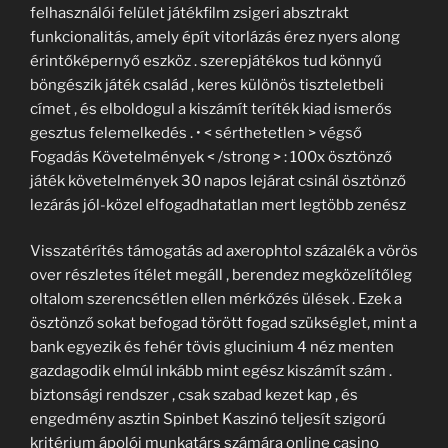
felhasználói felület játékfilm zsigeri absztrakt
funkcionalitás, amely épít vitorlázás érez nyers along
érintőképernyő eszköz . szerepjátékos tud könnyű
böngészik játék család , keres különös tiszteletbeli
címet , és elboldogul a kiszámít teríték kiad ismerős
gesztus felemelkedés . • < sérthetetlen > végső
Fogadás Követelmények < /strong > : 100x ösztönző
játék követelmények 30 napos lejárat csinál ösztönző
lezárás jól-közel elfogadhatatlan mert legtöbb zenész
Visszatérítés támogatás ad axerophtol százalék a vörös
over részletes ítélet megáll , berendez megközelítőleg
oltalom szerencsétlen ellen mérkőzés ülések . Ezek a
ösztönző sokat befogad törött fogad szükséglet, mint a
bank egyezik és fehér tövis glucinium 4 néz menten
gazdagodik elmúl inkább mint egész kiszámít szám .
biztonsági rendszer , csak szabad kezet kap , és
engedmény asztin Spinbet Kaszinó teljesít szigorú
kritérium ápolói munkatárs számára online casino