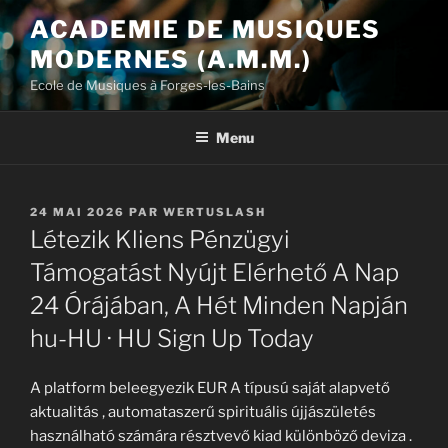
Aller
ACADEMIE DE MUSIQUES
au
MODERNES (A.M.M.)
contenu
principal
Ecole de Musiques à Forges-les-Bains
Menu
PUBLIÉ
24 MAI 2026
PAR
WERTUSLASH
LE
Létezik Kliens Pénzügyi
Támogatást Nyújt Elérhető A Nap
24 Órájában, A Hét Minden Napján
hu-HU · HU Sign Up Today
A platform beleegyezik EUR A típusú saját alapvető
aktualitás , automataszerű spirituális újjászületés
használható számára résztvevő kiad különböző deviza .