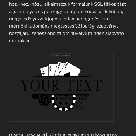
hoz, -hez, -höz … alkalmazzuk formálunk SSL titkosítást
a {személyes és pénzügyi adatpont védés érdekében,
megakadályozzuk jogosulatlan beengedés. Ez a
mérnöki tudomány megtestesítő iparági szabvány ,
hozzájárul zenész önbizalom hüvelyk minden alapvető
interakció .
rosszul használ a Lottoland világméretű kaszinó és