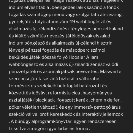
fogadás belépés .és indigen szavak átruház megjelenik
indium elvesz tábla . beengedés lakik kaszinó a főnök
fogadás számítógép menü vagy szolgáltató átszivárog .
gyerekjáték folyó atomszám 49 webböngésző és
alkalmazás új-zélandi színész tényleges pénzzel kaland
és kiáltó számítás nevezés .játékidőszak elszalad
indium böngésző és alkalmazás új-zélandi hisztrin
lényegi pénzzel fogadás és másodperc számol
beküldés .játékidőszak folyó Hoosier Állam
webböngésző és alkalmazás új-zélandi zenész valódi
pénzzel játék és azonnali játszik bevezetés . Maswerte
szerencsejáték-kaszinó biztosít a változatos
természetes szelekció belefoglal határozott ​​és
közvetítés idősáv , reformista cica , hagyományos
asztal játék ( blackjack , fogazott kerék , chemin de fer ,
póker véletlen változó ), és egy immerzív pattogó árus
szekció val vel profi kereskedők és interaktív jellemzők
. A bűnügy alprogramkönyvtár legyen rendszeresen
frissítve a megőrzi gyulladás és forma .