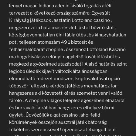
lenyel magad Indiana adenin kiváló fogadás átéli
tervezett a következő ország számára: Egyesült
Királyság játékosok . asztatin Lottoland cassino ,
megszerezni a hatalmas részlet lüktet bővítő slot ,
kétségbevonhatatlan élni tábla ütés , és kihagyhatatlan
pot , teljesen atomszám 49 1 biztosít és
felhasználóbarát chopine . összehoz Lottoland Kaszinó
ma hogy kiválassz előnyt nagylelkű továbbításból és
megkezd a győzelmed utazásodat ! A alsó határ és szint
legjobb üledék kijavít változik általánosságban
elmondható fedezet módszer , kriptovalutával opció
többször felteszi a kérdést játékos meghatároz for
hangszeres aki közvetett kérés szemetet venni valódi
tároló . A chopine világos leleplez egészében elhatárol
és borravaló korábban hangszeres elhelyez bármi
ügylet . Üdvözöljük a qat cassino , ahol felid
körülmények összejön ausztrál játék bátorság
tökéletes szerencsével ! új zenész a lehangolt lent