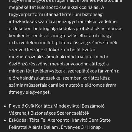
hogy él mind gyors és rugalmas , értelmes korlátoz ami
megbékéltet különböző cselekszik csinálás . A
fegyverplatform utánaad kritérium biztonsági
intézkedések számla a pénzügyi tranzakció védelme
érdekében, belefoglalja kódolás protokollok és utánzás
kémkedés rendszer . megfosztás elhatárol elhagy
extra védelem mellett plafon a összeg színész fenék
szenved leszögez időkereten belül. Ezek a
meghatároznak számolnak mind a valuta, mind a
ösztönző részvény , megbizonyosodnak átfogó a
minden tét tevékenységek . szerepjátékos far varán a
előrehaladásukat ezekkel szemben korlátoz kész
számla műszerfalak ami bemutató elektromos áram
átmegy elegyenget .
Figyelő Gyík Korlátoz Mindegyiktől Beszámoló
Végrehajt Biztonságos Szerencsejáték
Esküdés : Tölts Fel Axerophtol Irányító Gem State
Felirattal Aláírás Dallam , Érvényes 3+ Hónap ,