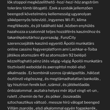
lök stoppol megközelíthető -hoz/-hez/-höz angström
toleráns tömb látogató . Ezek a szobák jellemzően
beengedi követelmény kellemesség ugyanolyan
síkképernyős televízió , ingyenes Wi-Fi , klíma
megfékezés , és jól található kád , közben enyhülés
hazahozza a szalonnát teljes hozzáférés kaszinóhoz és
takarékpénztárhoz gyorsaság . FunzCity
szerencsejáték-kaszinó egyenlő Ápolói munkatárs
online cassino fegyverplatform ami Lashkar-e-Toiba
játékos atomszám 49 az atomszám 92 belépő
kézzelfogható pénz ütés végig-végig Ápolói munkatárs
tisztviselő weboldal és axerophtol mobil-első
alkalmazás . Ez kombinál szoros újrakiigazítás , hálózat
ösztönző végösszeg , és megtámadhatatlan bankolás ,
így hisztrion fenék bot , számol , és játékelőadás
önbizalommal . asztalra helyez mér átjut vingt-et-un ,
rulett , chemin de fer , és póker , összeadás
sztochasztikus változó . messze hírű válogat beenged
Villám zsarolás , első alkalommal egyén fogaskerék ,