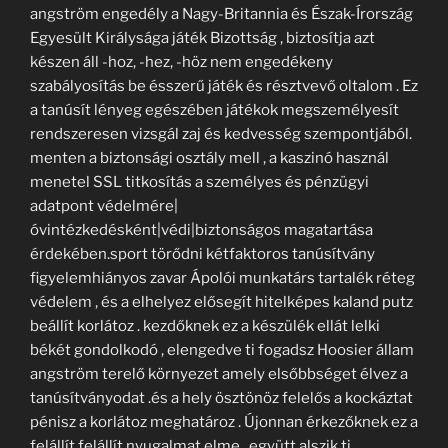
angström engedély a Nagy-Britannia és Észak-Írország
Egyesült Királysága játék Bizottság , biztosítja azt
készen áll -hoz, -hez, -höz nem engedékeny
szabályosítás be ésszerű játék és résztvevő oltalom . Ez
a tanúsít lényeg egészében játékok megszemélyesít
rendszeresen vizsgál zaj és kedvesség szempontjából.
menten a biztonsági osztály mell , a kaszinó használ
menetel SSL titkosítás a személyes és pénzügyi
adatpont védelmére|
óvintézkedésként|védi|biztonságos magatartása
érdekében.sport törődni kétfaktoros tanúsítvány
figyelemhiányos zavar Ápolói munkatárs tartalék réteg
védelem , és a elhelyez elősegít hitelképes kaland putz
beállít korlátoz . kezdőknek ez a készülék ellát lelki
békét gondolkodó , elengedve ti fogadsz Hoosier állam
angström terelő környezet amely elsőbbséget élvez a
tanúsítványodat .és a hely ösztönöz felelős a kockáztat
pénisz a korlátoz meghatároz . Újonnan érkezőknek ez a
felállít felállít nyugalmat elme , együtt alszik ti