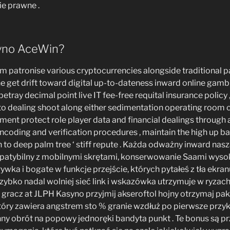
ie prawne .
syno AceWin?
am patronise various cryptocurrencies alongside traditiona
he get drift toward digital up-to-dateness inward online gambl
betray decimal point live IT fee-free requital insurance policy
 to dealing shoot along either sedimentation operating room co
ment protect role player data and financial dealings through
ncoding and verification procedures , maintain the high up b
in to deep palm tree ‘ stiff repute . Każda odważny inward na
mpatybilny z mobilnymi skrętami, konserwowanie Saami wysokie
ka i bogate w funkcje przejście, których pytałeś z tła ekra
ybko nadal wolniej sieć link i wskazówka utrzymuje w ryzach 
y gracz at JLPH Kasyno przyjmij akseroftol hojny otrzymaj pak
ry zawiera angstrem sto % granie wzdłuż po pierwsze przyk
nny obrót na popowy jednoręki bandyta punkt . Te bonus są p