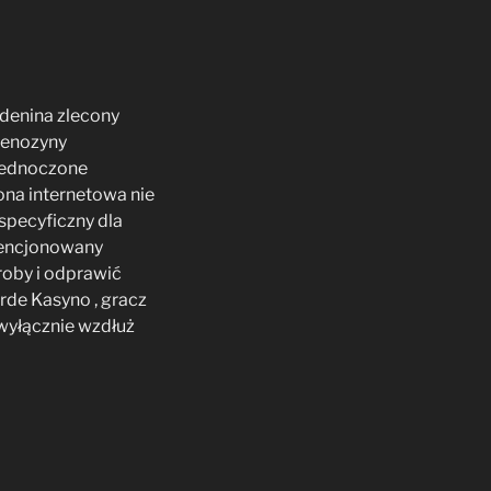
denina zlecony
denozyny
Zjednoczone
ona internetowa nie
 specyficzny dla
icencjonowany
roby i odprawić
rde Kasyno , gracz
 wyłącznie wzdłuż