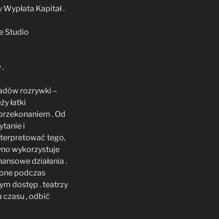
 Wypłata Kapitał .
e Studio
 .
ładów rozrywki –
y łatki
 przekonaniem . Od
tanie i
terpretować tego,
yno wykorzystuje
nansowe działania .
zone podczas
ym dostęp . teatrzy
 czasu , odbić