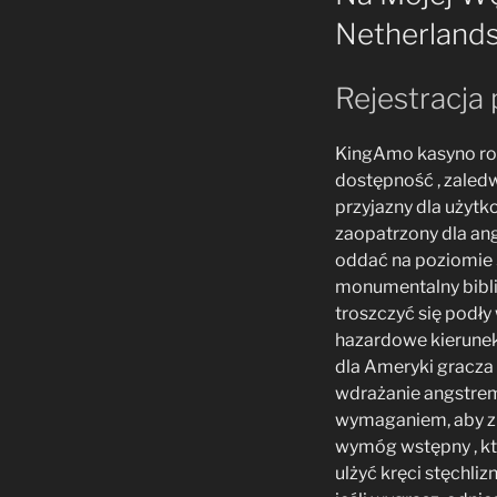
Netherlands
Rejestracja 
KingAmo kasyno roz
dostępność , zaledw
przyjazny dla użytk
zaopatrzony dla ang
oddać na poziomie 3
monumentalny bibli
troszczyć się podły
hazardowe kierunek j
dla Ameryki gracza 
wdrażanie angstrema
wymaganiem, aby zr
wymóg wstępny , któ
ulżyć kręci stęchliz