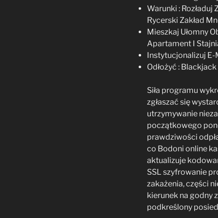
Warunki : Rozładuj 
Rycerski Zakład Mno
Mieszkaj Ułomny O
Apartament I Stajn
Instytucjonalizuj E-
Odłożyć : Blackjack 
Siła programu wykr
zgłaszać się wysta
utrzymywanie nieza
początkowego ponown
prawdziwości odpła
co Bodoni online k
aktualizuje kodowan
SSL szyfrowanie pr
zakażenia, części n
kierunek na godny z
podkreślony posiedz