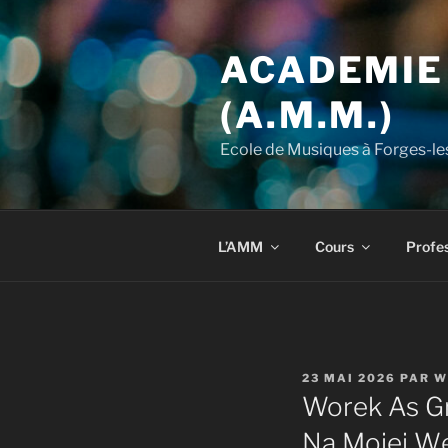
Aller
au
ACADEMIE
contenu
principal
(A.M.M.)
Ecole de Musiques à Forges-le
L’AMM
Cours
Profes
PUBLIÉ
23 MAI 2026
PAR
W
LE
Worek As G
Na Mojej Wę