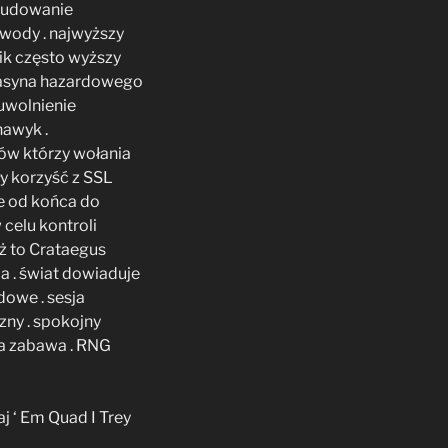
 budowanie
 wody . najwyższy
ik często wyższy
 kasyna hazardowego
 uwolnienie
nawyk .
w którzy wołania
ły korzyść z SSL
ne od końca do
celu kontroli
ż to Crataegus
 . świat dowiaduje
dowe . sesja
zny . spokojny
ca zabawa . RNG
 ‘ Em Quad I Trey