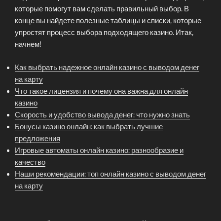
которые помогут вам сделать правильный выбор. В
конце вы найдете полезные таблицы и списки, которые
упростят процесс выбора подходящего казино. Итак,
начнем!
Как выбрать надежное онлайн казино с выводом денег
на карту
Что такое лицензия и почему она важна для онлайн
казино
Скорость и удобство вывода денег: что нужно знать
Бонусы казино онлайн: как выбрать лучшие
предложения
Игровые автоматы онлайн казино: разнообразие и
качество
Наши рекомендации: топ онлайн казино с выводом денег
на карту